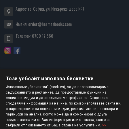
Адрес: гр. София, ул. Искърско шосе №7
Имейл:
order@hermesbooks.com
Телефон:
0700 17 666
Този уебсайт използва бисквитки
БЮЛЕТИН
Използваме „бисквитки“ (cookies), за да персонализираме
съдържанието и рекламите, да предоставяме функции на
социални медии и да анализираме трафика си. Също така
АБОНИРАНЕ
споделяме информация за начина, по който използвате сайта ни,
с партньорските си социални медии, рекламните си партньори и
партньори за анализ, които може да я комбинират с друга
предоставена им от Вас информация или с такава, която са
Авторско право © 2025 HERMESBOOKS.BG
събрали от ползването от Ваша страна на услугите им.
>>