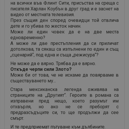
на всички във Флинт Сити, присъства на среща с
писателя Харлан Коубън в друг град и е заснет на
видео от местната телевизия.
През същия ден според очевидци той отвлича
дете и го убива по жесток начин.
Може ли един човек да е на две места
едновременно?
А може ли две престъпления да си приличат
дотолкова, та сякаш са изпълнени по един и същ
„сценарий“, под една и съща „режисура“?
Не може да е вярно. Трябва да е вярно.
Откъде черпи сили Злото?
Може би от това, че не искаме да повярваме в
съществуването му...
Стара мексиканска легенда оживява на
страниците на „Другият“. Героите в романа са
изправени пред нещо, което разумът им
отхвърля, но ако не се преборят с
предразсъдъците си, то ще продължи да сее
смърт.
И те предприемат пътуване към дълбините.