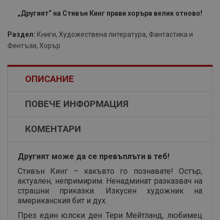
„Другият“ на Стивън Кинг прави хоръра велик отново!
Раздел:
Книги
,
Художествена литература
,
Фантастика и
Фентъзи
,
Хорър
ОПИСАНИЕ
ПОВЕЧЕ ИНФОРМАЦИЯ
КОМЕНТАРИ
Другият може да се превъплъти в теб!
Стивън Кинг – какъвто го познавате! Остър,
актуален, непримирим. Ненадминат разказвач на
страшни приказки. Изкусен художник на
американския бит и дух.
През един юлски ден Тери Мейтланд, любимец