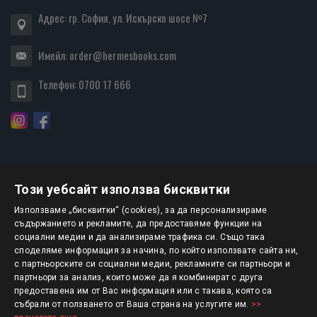
Адрес: гр. София, ул. Искърско шосе №7
Имейл:
order@hermesbooks.com
Телефон:
0700 17 666
Този уебсайт използва бисквитки
БЮЛЕТИН
Използваме „бисквитки“ (cookies), за да персонализираме
съдържанието и рекламите, да предоставяме функции на
социални медии и да анализираме трафика си. Също така
АБОНИРАНЕ
споделяме информация за начина, по който използвате сайта ни,
с партньорските си социални медии, рекламните си партньори и
партньори за анализ, които може да я комбинират с друга
предоставена им от Вас информация или с такава, която са
Авторско право © 2025 HERMESBOOKS.BG
събрали от ползването от Ваша страна на услугите им.
>>