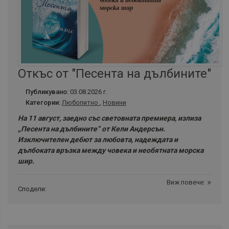
Откъс от "Песента на дълбините"
Публикувано:
03.08.2026 г.
Категории:
Любопитно
,
Новини
На 11 август, заедно със световната премиера, излиза
„Песента на дълбините“ от Кели Андерсън.
Изключителен дебют за любовта, надеждата и
дълбоката връзка между човека и необятната морска
шир.
Виж повече:
Сподели: