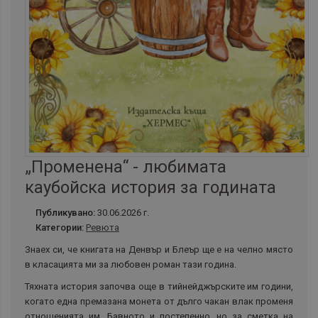
„Променена“ - любимата
каубойска история за годината
Публикувано:
30.06.2026 г.
Категории:
Ревюта
Знаех си, че книгата на Денвър и Блеър ще е на челно място
в класацията ми за любовен роман тази година.
Тяхната история започва още в тийнейджърските им години,
когато една премазана монета от дълго чакан влак променя
отношенията им. Бавното и постепенно, но за сметка на