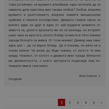
това устойчиво на времето влюбване, кара читателя да се
замисли дали наистина има такава любов? Любов, въпреки
времето и разстоянието, въпреки тежките емоционални
сривове и техните последствия. Двамата главни герои са
всичко един за друг в едни от най-трудните моменти от
живота си, докато връзката им не се разпада, но вторият
шанс чука на вратата, когато Блеър се мести в Уелс Кениън
заради болната си майка. От този момент Денвър има само
една цел – да си върне Блеър. Да ѝ покаже, че вече не е
онова момче. Че може да бъде човека, от когото тя има
нужда. Човекът, от когото и двамата имат нужда. Впечатли
ме деликатността, с която авторката подхожда към по-
тежките теми в тази книга.
Виж повече:
Сподели:
1
2
3
4
5