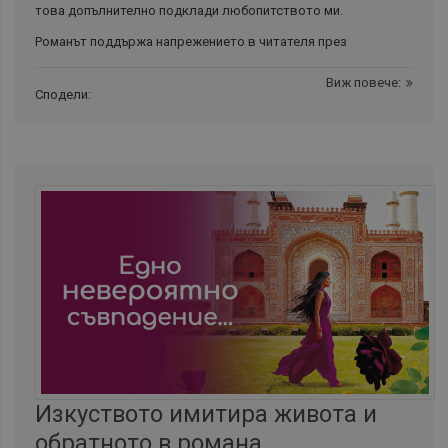
това допълнително подклади любопитството ми.
Романът поддържа напрежението в читателя през
Виж повече:
Сподели:
Изкуството имитира живота и
обратното в романа