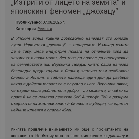
„Изтрити от лицето на земята“ и
японският феномен „джохацу“
Публикувано:
07.08.2026 г.
Категории:
Ревюта
В Япония всяка година доброволно изчезват сто хиляди
души. Наричат ги
„
джохацу
“
– изпарените. И макар темата
да е табу, цяла индустрия помага на отчаяните хора да
заживеят в анонимност, без това да доведе до опозоряване
на семействата им. Вероника Пейдж, чийто баща изчезва
безследно преди години в Япония, започва този необичаен
бизнес в Англия, с тайната надежда един ден да разбере
какво в действителност се е случило с него. Вероника вярва,
че върши нещо доблестно и добро... до момента, в който на
прага ѝ не се появява детектив Себ Ашкрофт. Той е разкрил
същността на мистериозния ѝ бизнес и е убеден, че един от
нейните клиенти е опасен убиец.
Книгата привлече вниманието ми още с прочитането на
анотацията. Не бях чувала за японския феномен
джохацу
и