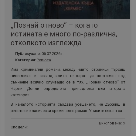
„Познай отново“ – когато
истината е много по-различна,
отколкото изглежда
Публикувано:
06.07.2026 г.
Категории:
Ревюта
Има криминални романи,
между чиито страници
търсиш
виновника, и такива, които те карат да поставяш под
съмнение
всичко случващо се в тях
. „Познай отново“ от
Чарли Донли определено принадлежи към втората
категория.
В
началото историята създава усещането, че държиш в
ръцете си класически криминален роман. Уликите сякаш са
Виж повече:
Сподели: