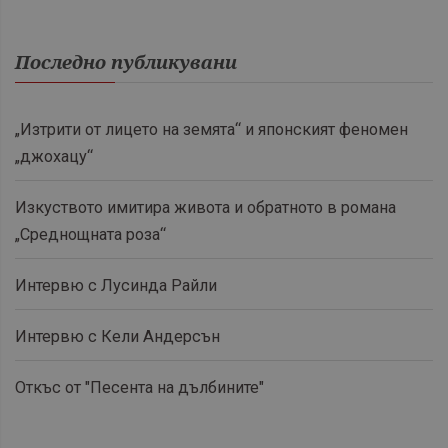
Последно публикувани
„Изтрити от лицето на земята“ и японският феномен
„джохацу“
Изкуството имитира живота и обратното в романа
„Среднощната роза“
Интервю с Лусинда Райли
Интервю с Кели Андерсън
Откъс от "Песента на дълбините"