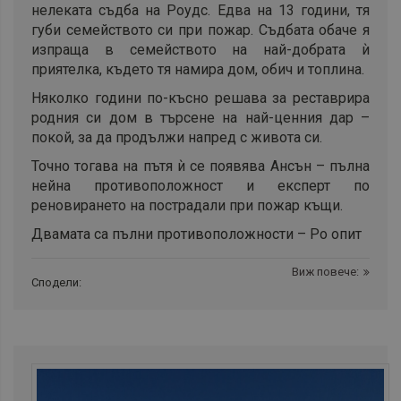
нелеката съдба на Роудс. Едва на 13 години, тя
губи семейството си при пожар
.
Съдбата обаче я
изпраща в семейството на най-добрата ѝ
приятелка, където тя намира
дом, обич и топлина.
Няколко години
по-късно решава за реставрира
родния си дом в търсене на най-ценния дар –
покой, за да продължи напред с живота си.
Точно тогава на
пътя ѝ
се появява Ансън – пълна
нейна противоположност и експерт по
реновирането на
пострадали при пожар
къщи.
Двамата са
пълни противоположности –
Ро опит
Виж повече:
Сподели: