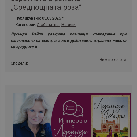
„Среднощната роза“
Публикувано:
05.08.2026 г.
Категории:
Любопитно
,
Новини
Лусинда Райли разкрива плашещи съвпадения при
написването на книга, в която действието отразява живота
на предците ѝ.
Виж повече:
Сподели: