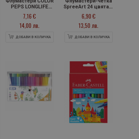
Флумастери COLOR
Флумастери-четка
PEPS LONGLIFE
SpreeArt 24 цвята в
HARRY POTTER 12
кутия
7,16 €
6,90 €
цвята
14,00 лв.
13,50 лв.
ДОБАВИ В КОЛИЧКА
ДОБАВИ В КОЛИЧКА