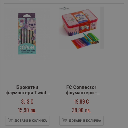
Брокатни
FC Connector
флумастери Twisty
флумастери -
- Stitch Pastel (6
Балерина
8,13 €
19,89 €
цвята)
15,90 лв.
38,90 лв.
ДОБАВИ В КОЛИЧКА
ДОБАВИ В КОЛИЧКА