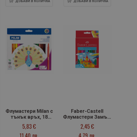
ДОБАВИ В КОЛИЧКА
ДОБАВИ В КОЛИЧКА
Флумастери Milan с
Faber-Castell
тънък връх, 18
Флумастери Замък,
цвята
12 цвята
5,83 €
2,45 €
11,40 лв.
4,79 лв.