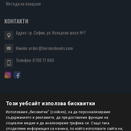
Методи на плащане
КОНТАКТИ
Адрес: гр. София, ул. Искърско шосе №7
Имейл:
order@hermesbooks.com
Телефон:
0700 17 666
Този уебсайт използва бисквитки
БЮЛЕТИН
Използваме „бисквитки“ (cookies), за да персонализираме
съдържанието и рекламите, да предоставяме функции на
социални медии и да анализираме трафика си. Също така
АБОНИРАНЕ
споделяме информация за начина, по който използвате сайта ни,