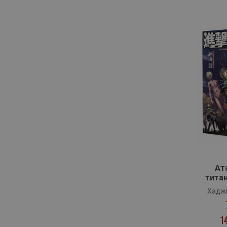
Ат
титан
Хадж
1