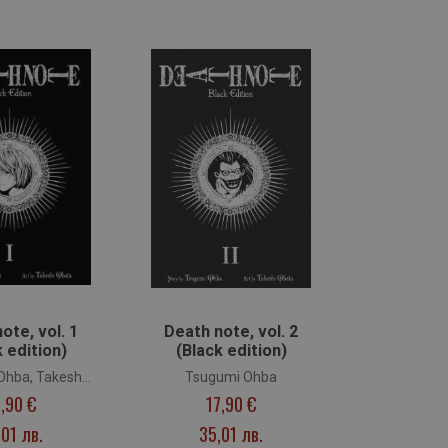
ote, vol. 1
Death note, vol. 2
 edition)
(Black edition)
Ohba, Takeshi
Tsugumi Ohba
7,90 €
17,90 €
bata
,01 лв.
35,01 лв.