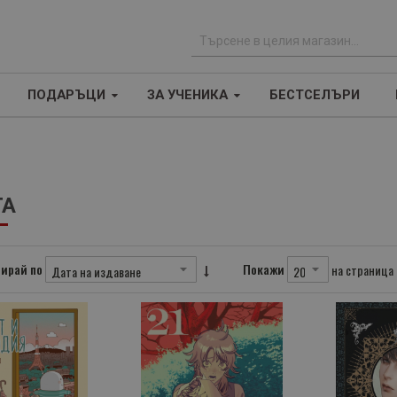
Т
ъ
ПОДАРЪЦИ
ЗА УЧЕНИКА
БЕСТСЕЛЪРИ
р
с
е
н
е
ГА
ирай по
Покажи
на страница