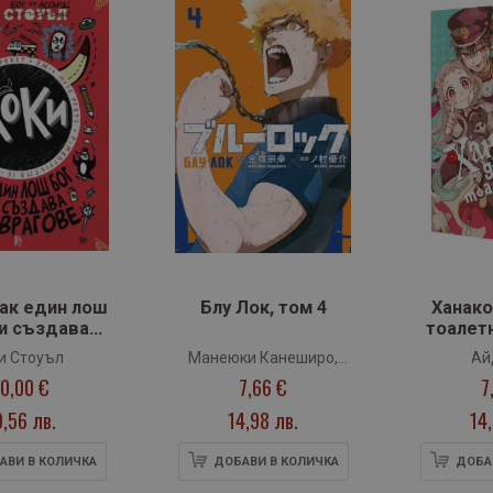
Как един лош
Блу Лок, том 4
Ханако
си създава
тоалетн
е (книга 4)
и Стоуъл
Манеюки Канеширо,
Ай
10,00 €
7,66 €
7
Юсуке Номура
9,56 лв.
14,98 лв.
14
АВИ В КОЛИЧКА
ДОБАВИ В КОЛИЧКА
ДОБА