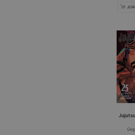
ДОБ
Jujutsu
Geg