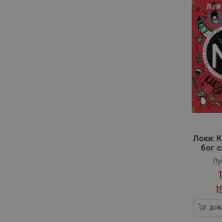
Локи: 
бог 
врагов
Лу
1
ДОБ