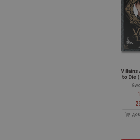
Villains
to Die (
Gwo
2
ДОБ