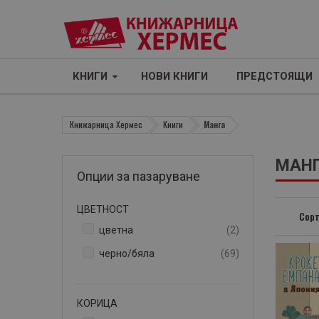
КНИГИ
НОВИ КНИГИ
ПРЕДСТОЯЩИ
Книжарница Хермес
Книги
Манга
МАН
Опции за пазаруване
ЦВЕТНОСТ
Сорт
артикули
цветна
2
артикули
черно/бяла
69
КОРИЦА