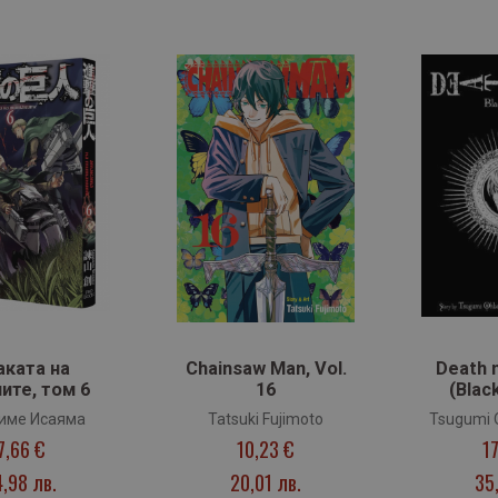
аката на
Chainsaw Man, Vol.
Death n
ите, том 6
16
(Black
име Исаяма
Tatsuki Fujimoto
Tsugumi 
7,66 €
10,23 €
1
O
4,98 лв.
20,01 лв.
35