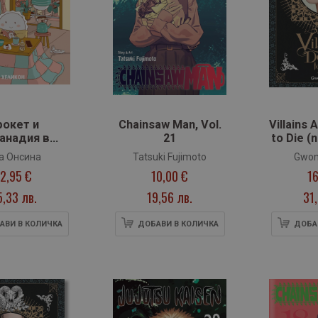
рокет и
Chainsaw Man, Vol.
Villains 
анадия в
21
to Die (n
Япония
а Онсина
Tatsuki Fujimoto
Gwon
12,95 €
10,00 €
16
5,33 лв.
19,56 лв.
31
АВИ В КОЛИЧКА
ДОБАВИ В КОЛИЧКА
ДОБА