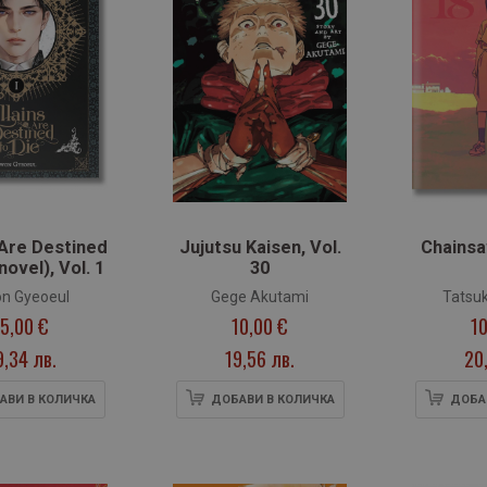
 Are Destined
Jujutsu Kaisen, Vol.
Chainsa
novel), Vol. 1
30
n Gyeoeul
Gege Akutami
Tatsuk
15,00 €
10,00 €
10
9,34 лв.
19,56 лв.
20
АВИ В КОЛИЧКА
ДОБАВИ В КОЛИЧКА
ДОБА