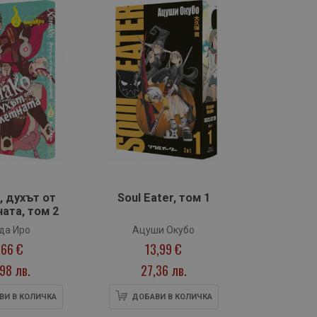
, духът от
Soul Eater, том 1
ата, том 2
да Иро
Ацуши Окубо
,66 €
13,99 €
,98 лв.
27,36 лв.
ВИ В КОЛИЧКА
ДОБАВИ В КОЛИЧКА