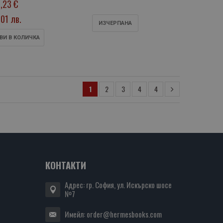
,23 €
,01 лв.
ИЗЧЕРПАНA
ВИ В КОЛИЧКА
1
2
3
4
4
КОНТАКТИ
Адрес: гр. София, ул. Искърско шосе
№7
Имейл:
order@hermesbooks.com