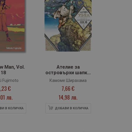
w Man, Vol.
Ателие за
18
островърхи шапки,
том 4
i Fujimoto
Камоме Ширахама
,23 €
7,66 €
,01 лв.
14,98 лв.
ВИ В КОЛИЧКА
ДОБАВИ В КОЛИЧКА