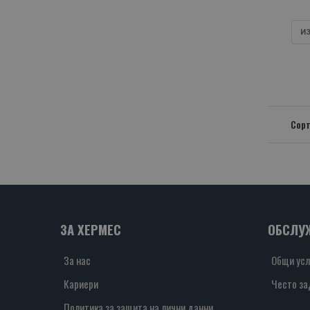
И
Сорт
ЗА ХЕРМЕС
ОБСЛУ
За нас
Общи усл
Кариери
Често за
Политика за защита на лични данни