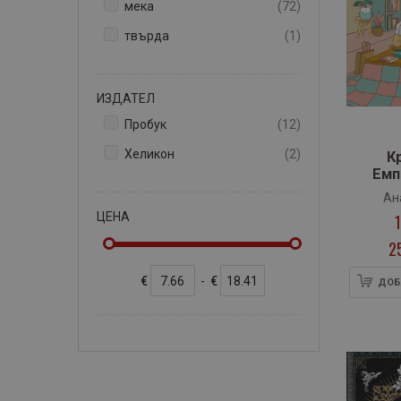
артикули
мека
72
артикул
твърда
1
ИЗДАТЕЛ
артикули
Пробук
12
артикули
Хеликон
2
К
Емп
Ан
ЦЕНА
2
€
-
€
ДОБ