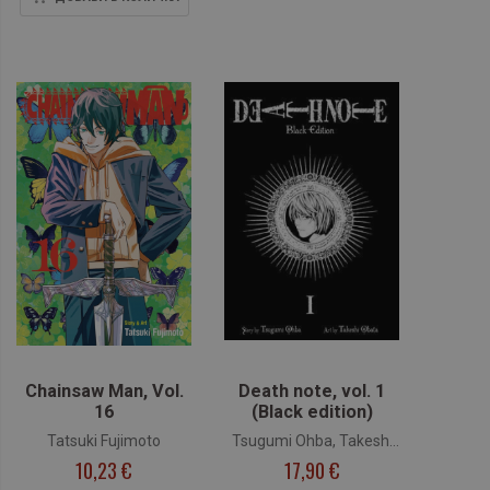
Chainsaw Man, Vol.
Death note, vol. 1
16
(Black edition)
Tatsuki Fujimoto
Tsugumi Ohba, Takeshi
10,23 €
17,90 €
Obata