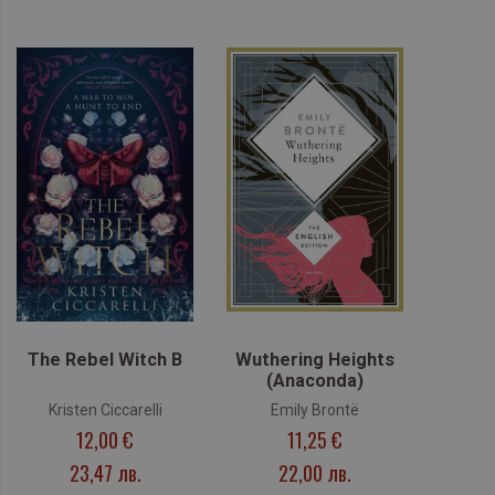
The Rebel Witch B
Wuthering Heights
(Anaconda)
Kristen Ciccarelli
Emily Brontë
12,00 €
11,25 €
23,47 лв.
22,00 лв.