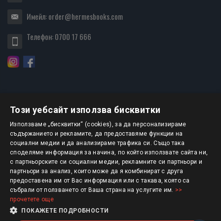
Имейл:
order@hermesbooks.com
Телефон:
0700 17 666
Този уебсайт използва бисквитки
БЮЛЕТИН
Използваме „бисквитки“ (cookies), за да персонализираме
съдържанието и рекламите, да предоставяме функции на
социални медии и да анализираме трафика си. Също така
АБОНИРАНЕ
споделяме информация за начина, по който използвате сайта ни,
с партньорските си социални медии, рекламните си партньори и
партньори за анализ, които може да я комбинират с друга
предоставена им от Вас информация или с такава, която са
Авторско право © 2025 HERMESBOOKS.BG
събрали от ползването от Ваша страна на услугите им.
>>
прочетете още
1 EUR = 1.95583 BGN
ПОКАЖЕТЕ ПОДРОБНОСТИ