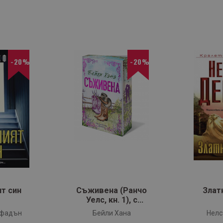
-20%
-20%
т син
Съживена (Ранчо
Злат
Уелс, кн. 1), с
цветни порезки
кфадън
Бейли Хана
Нелс