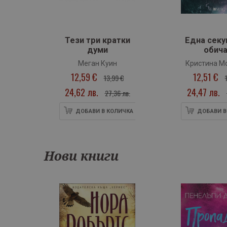
‹
Тези три кратки
Една секу
ки
думи
обич
Меган Куин
Кристина М
12,59 €
12,51 €
€
13,99 €
24,62 лв.
24,47 лв.
лв.
27,36 лв.
ИЧКА
ДОБАВИ В КОЛИЧКА
ДОБАВИ В
Нови книги