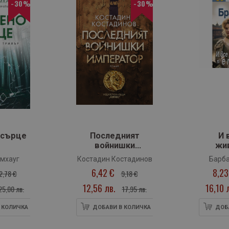
-30%
-30%
 сърце
Последният
И 
войнишки
жи
император
пр
мхауг
Костадин Костадинов
Барб
6,42 €
8,23
Бр
2,78 €
9,18 €
12,56 лв.
16,10 
25,00 лв.
17,95 лв.
 КОЛИЧКА
ДОБАВИ В КОЛИЧКА
ДОБ