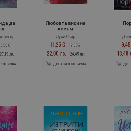
нда да
Любовта виси на
По
аш
косъм
онингер
Луси Скор
Дан
11,25 €
9,45
13,90 €
12,50 €
22,00 лв.
18,48 
27,19 лв.
24,45 лв.
 КОЛИЧКА
ДОБАВИ В КОЛИЧКА
ДОБ