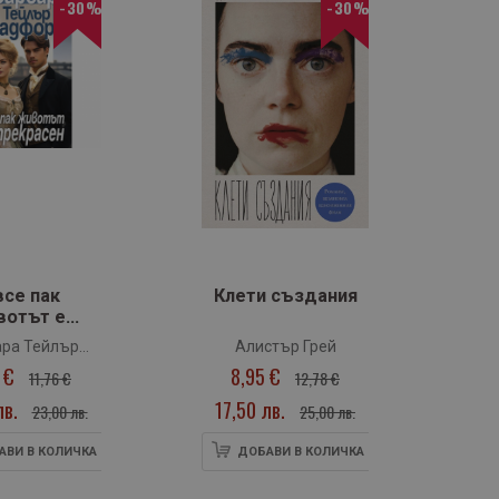
-30%
-30%
›
все пак
Клети създания
С
вотът е
екрасен
ара Тейлър
Алистър Грей
Д
 €
8,95 €
адфорд
11,76 €
12,78 €
лв.
17,50 лв.
10
23,00 лв.
25,00 лв.
АВИ В КОЛИЧКА
ДОБАВИ В КОЛИЧКА