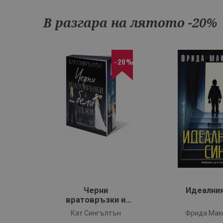
В разгара на лятото -20%
20%
-20%
‹
ова
Черни
Идеалния
вратовръзки и
бели лъжи
Кат Сингълтън
Фрида Ма
(Милиардери с