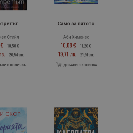
›
ртретът
Само за лятото
иел Стийл
Аби Хименес
 €
10,08 €
10,50 €
11,20 €
лв.
19,71 лв.
1
20,54 лв.
21,91 лв.
АВИ В КОЛИЧКА
ДОБАВИ В КОЛИЧКА