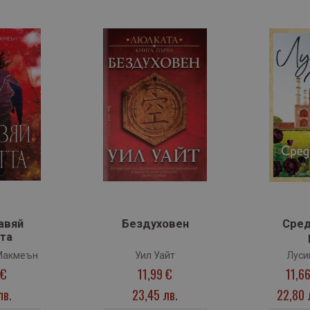
авяй
Бездуховен
Сре
та
Макмеън
Уил Уайт
Луси
 €
11,99 €
11,6
лв.
23,45 лв.
22,80 