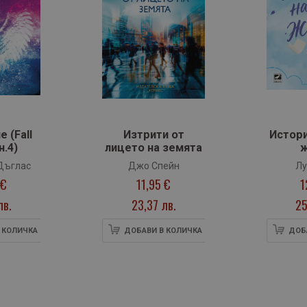
 (Fall
Изтрити от
Истори
н.4)
лицето на земята
Дъглас
Джо Спейн
Лу
 €
11,95 €
1
лв.
23,37 лв.
25
 КОЛИЧКА
ДОБАВИ В КОЛИЧКА
ДОБ