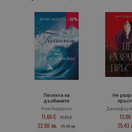
-10%
‹
и
Песента на
Не разр
дълбините
пръст
те
Кели Андерсън
Дженифър 
11,66 €
13,00
12,95 €
22,80 лв.
25,43 
25,33 лв.