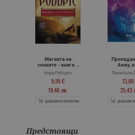
‹
а
Магията на
Пропадане
сенките - книга 2
Away, к
(Родът О`Дуайър)
Нора Робъртс
Пенелъпи 
9,95 €
13,00
19,46 лв.
25,43 
ИЧКА
ДОБАВИ В КОЛИЧКА
ДОБАВИ В
Предстоящи