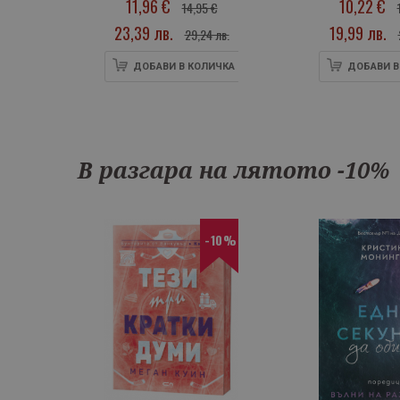
11,96 €
10,22 €
14,95 €
черни
вратовръзки,
23,39 лв.
19,99 лв.
лв.
29,24 лв.
кн.1), с цветни
порезки
ИЧКА
ДОБАВИ В КОЛИЧКА
ДОБАВИ В
В разгара на лятото -10%
10%
-10%