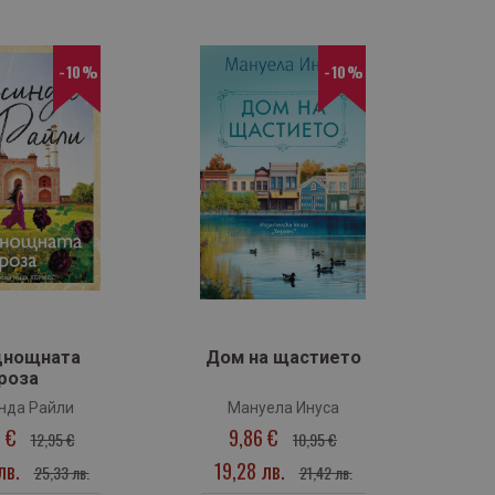
-10%
-10%
›
днощната
Дом на щастието
роза
(
нда Райли
Мануела Инуса
6 €
9,86 €
12,95 €
10,95 €
лв.
19,28 лв.
19
25,33 лв.
21,42 лв.