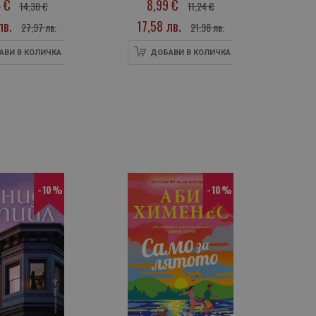
4 €
8,99 €
14,30 €
11,24 €
лв.
17,58 лв.
21
27,97 лв.
21,98 лв.
АВИ В КОЛИЧКА
ДОБАВИ В КОЛИЧКА
-10%
-10%