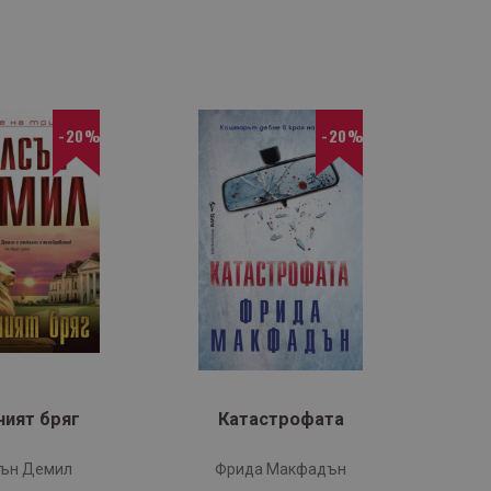
-20%
-20%
›
ният бряг
Катастрофата
ън Демил
Фрида Макфадън
В