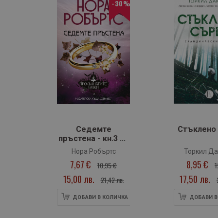
30%
-30%
‹
Седемте
Стъклено
пръстена - кн.3 от
трилогия
лов
Нора Робъртс
Торкил Да
"Прокълнатите
7,67 €
8,95 €
10,95 €
1
булки"
15,00 лв.
17,50 лв.
лв.
21,42 лв.
ИЧКА
ДОБАВИ В КОЛИЧКА
ДОБАВИ В