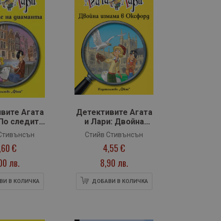
вите Агата
Детективите Агата
 По следите
и Лари: Двойна
иаманта
измама в Оксфорд
Стивънсън
Стийв Стивънсън
,60 €
4,55 €
00 лв.
8,90 лв.
ВИ В КОЛИЧКА
ДОБАВИ В КОЛИЧКА