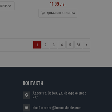
11,99 лв.
ЕРПАНA
ДОБАВИ В КОЛИЧКА
1
2
3
4
5
38
КОНТАКТИ
Адрес: гр. София, ул. Искърско шосе
№7
Имейл:
order@hermesbooks.com