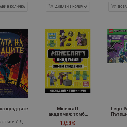
АВИ В КОЛИЧКА
ДОБАВИ В КОЛИЧКА
ДОБА
 на крадците
Minecraft
Lego: M
академия: зомби
Пътеш
епидемия
10,99 €
офтън и У. Дж.