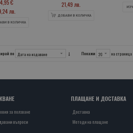
14,95 €
търстил
21,49 лв.
ИЗЧ
9,24 лв.
ДОБАВИ В КОЛИЧКА
АВИ В КОЛИЧКА
ирай по
Покажи
на страница
ЖВАНЕ
ПЛАЩАНЕ И ДОСТАВКА
овия за ползване
Доставка
давани въпроси
Методи на плащане