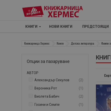
КНИГИ
НОВИ КНИГИ
ПРЕДСТОЯЩИ
Книжарница Хермес
Книги
Детска литература
Книги 
КНИГ
Опции за пазаруване
АВТОР
Сорт
артикули
Александър Секулов
2
артикул
Вероника Рот
1
артикули
Виолета Бабич
2
артикул
Госини и Семпе
1