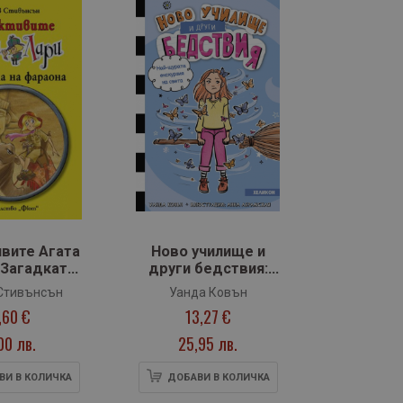
вите Агата
Ново училище и
 Загадката
други бедствия:
фараона
Най-щурата
Стивънсън
Уанда Ковън
екскурзия на света
,60 €
13,27 €
00 лв.
25,95 лв.
ВИ В КОЛИЧКА
ДОБАВИ В КОЛИЧКА