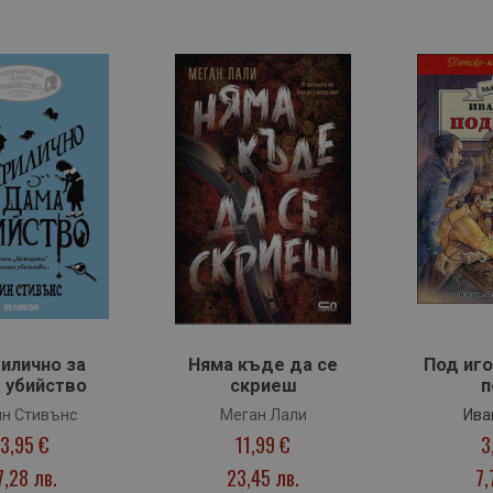
илично за
Няма къде да се
Под иго
 убийство
скриеш
п
н Стивънс
Меган Лали
Ива
13,95 €
11,99 €
3
7,28 лв.
23,45 лв.
7,