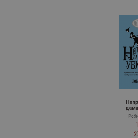
артикул
Интенс
1
артикули
Инфодар
5
артикул
Кибеа
1
артикули
Книги за всички
3
артикули
Книгомания
8
артикули
Коала Прес
2
артикули
Колибри
5
артикули
Кръг
2
артикули
Кръгозор
4
артикули
Лабиринт
4
Непр
артикули
Лютиче
5
дама
Роби
артикул
Миранда
1
артикул
Обсидиан
1
2
артикули
Оз books
2