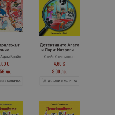
Таралежът
Детективите Агата
оник
и Лари: Интриги в
Холивуд
 Адам Брайс
Стийв Стивънсън
,00 €
4,60 €
омас
,56 лв.
9,00 лв.
ВИ В КОЛИЧКА
ДОБАВИ В КОЛИЧКА