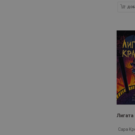
ДОБ
артикули
Пан
19
артикул
Персей
1
артикул
Потайниче
1
артикули
Пробук
4
артикули
Прозорец
6
артикул
Ракета
1
артикули
Робертино
4
артикул
Световна библиотека
1
артикули
Сиела
53
артикули
СофтПрес
9
артикули
Студио Арт Лайн
2
Лигата
артикули
Таралеж
6
артикули
Труд
6
Сара Кр