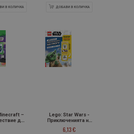
ВИ В КОЛИЧКА
ДОБАВИ В КОЛИЧКА
inecraft –
Lego: Star Wars -
ествие до
Приключенията на
Края
Грогу
6,13 €