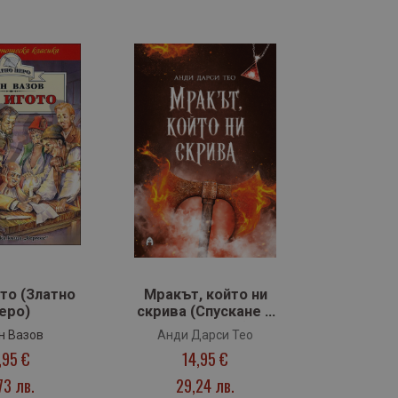
то (Златно
Мракът, който ни
еро)
скрива (Спускане в
мрака, кн. 2)
н Вазов
Анди Дарси Тео
,95 €
14,95 €
73 лв.
29,24 лв.