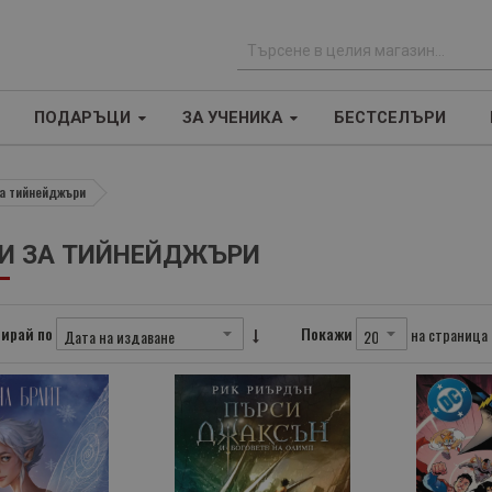
Т
ъ
ПОДАРЪЦИ
ЗА УЧЕНИКА
БЕСТСЕЛЪРИ
р
с
е
за тийнейджъри
н
е
И ЗА ТИЙНЕЙДЖЪРИ
ирай по
Покажи
на страница