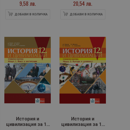
Балинова
9,58 лв.
20,54 лв.
ДОБАВИ В КОЛИЧКА
ДОБАВИ В КОЛИЧКА
История и
История и
цивилизация за 12
цивилизация за 12
клас- ПП- модул 1:
клас- ПП- модул 2: