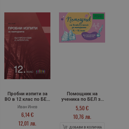
Е. Христова
за 2024/2025 г.
Пробни изпити за
Помощник на
ВО в 12 клас по БЕЛ
ученика по БЕЛ за
- 2025 г. (БГ
матура 11.-12. клас
5,50 €
Иван Инев
учебник)
6,14 €
10,76 лв.
12,01 лв.
ДОБАВИ В КОЛИЧКА