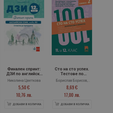
Финален спринт:
Сто на сто успех.
ДЗИ по английски
Тестове по
език, ниво B2 за 12.
български език и
Николина Цветкова
Борислав Борисов,
клас По учебната
литература за
5,50 €
8,69 €
Росица Игнатова-
програма за
държавен
Василева, Камелия
2025/2026 г. (Клет)
зрелостен изпит с
10,76 лв.
17,00 лв.
разяснения на
Ангелова, Милена
отговорите в 11. и
Георгиева, Нели
ДОБАВИ В КОЛИЧКА
ДОБАВИ В КОЛИЧКА
12. клас - част 2 По
Дамянова, Ш. Дичева,
учебната програма