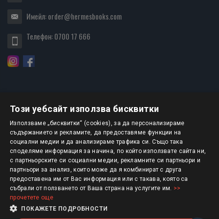
Имейл:
order@hermesbooks.com
Телефон:
0700 17 666
Този уебсайт използва бисквитки
БЮЛЕТИН
Използваме „бисквитки“ (cookies), за да персонализираме
съдържанието и рекламите, да предоставяме функции на
социални медии и да анализираме трафика си. Също така
АБОНИРАНЕ
споделяме информация за начина, по който използвате сайта ни,
с партньорските си социални медии, рекламните си партньори и
партньори за анализ, които може да я комбинират с друга
предоставена им от Вас информация или с такава, която са
Авторско право © 2025 HERMESBOOKS.BG
събрали от ползването от Ваша страна на услугите им.
>>
прочетете още
1 EUR = 1.95583 BGN
ПОКАЖЕТЕ ПОДРОБНОСТИ