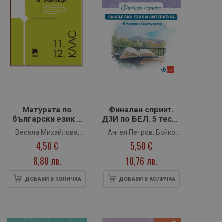
Матурата по
Финален спринт.
български език в
ДЗИ по БЕЛ. 5 теста
таблици По
за матурата - 2025
Весела Михайлова,
Ангел Петров, Бойко
учебната програма
г. (Клет)
4,50 €
5,50 €
Любов Шишкова
Пенчев, Мая Падешка,
за 2025/2026 г.
Мариана Балинова
8,80 лв.
10,76 лв.
ДОБАВИ В КОЛИЧКА
ДОБАВИ В КОЛИЧКА