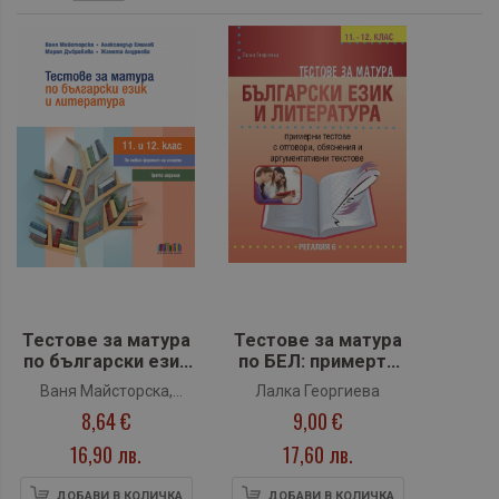
Тестове за матура
Тестове за матура
по български език
по БЕЛ: примерти
и литература (11. и
тестове, обяснения
Ваня Майсторска,
Лалка Георгиева
12. клас) – трето
и аргументативни
8,64 €
9,00 €
Александър Емилов,
издание (БГ
текстове
Мария Дъбравова,
Учебник)
16,90 лв.
17,60 лв.
Жанета Андреева
ДОБАВИ В КОЛИЧКА
ДОБАВИ В КОЛИЧКА