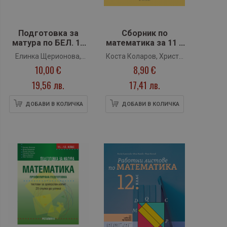
Подготовка за
Сборник по
матура по БЕЛ. 18
математика за 11 и
теста – стъпка по
12 клас - 2025 г. (БГ
Елинка Щерионова,
Коста Коларов, Христо
стъпка към успеха
Учебник)
10,00 €
8,90 €
Радостина Койчева
Лесов, Петко Петков и
(Регалия 6)
др.
19,56 лв.
17,41 лв.
ДОБАВИ В КОЛИЧКА
ДОБАВИ В КОЛИЧКА