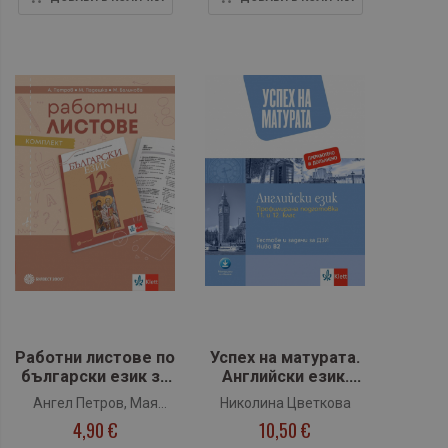
Работни листове по
Успех на матурата.
български език за
Английски език.
12 клас
Тестове и задачи
Ангел Петров, Мая
Николина Цветкова
за ДЗИ, ниво В2
4,90 €
10,50 €
Падешка, Мариана
(Клет)