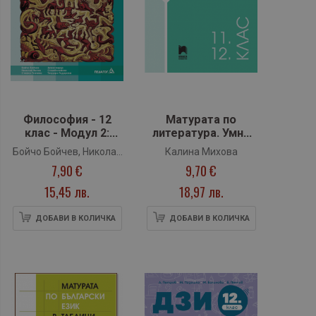
Философия - 12
Матурата по
клас - Модул 2:
литература. Умна
Философия и
подготовка за
Бойчо Бойчев, Николай
Калина Михова
ценности (Педагог)
висок резултат
7,90 €
9,70 €
Велев, Стефка Генчева,
11.-12. клас
Александър
(Просвета)
15,45 лв.
18,97 лв.
Стамболийски
ДОБАВИ В КОЛИЧКА
ДОБАВИ В КОЛИЧКА