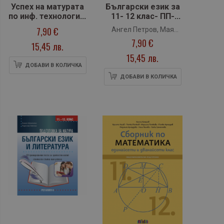
Успех на матурата
Български език за
по инф. технологии.
11- 12 клас- ПП-
Тестове и
модул: Езикови
7,90 €
Ангел Петров, Мая
практически
употреби (Клет)
7,90 €
Падешка, Мариана
15,45 лв.
задачи за ДЗИ
Балинова
(Клет)
15,45 лв.
ДОБАВИ В КОЛИЧКА
ДОБАВИ В КОЛИЧКА