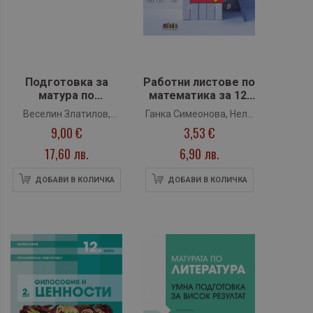
Подготовка за
Работни листове по
матура по
математика за 12.
математика – ПП.
клас (БГ учебник)
Веселин Златилов,
Ганка Симеонова, Нели
Тестове за ЗИ – 25
9,00 €
3,53 €
Донка Капралова,
Хинова, Илия Костов
стъпки до успеха
Мария Христова,
(Регалия 6)
17,60 лв.
6,90 лв.
Корнелия Пашова,
Ирина Шаркова, Нели
ДОБАВИ В КОЛИЧКА
ДОБАВИ В КОЛИЧКА
Тричкова