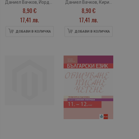
Даниел Вачков, Йордан
Даниел Вачков, Кирил
Власт и институции
Култура и
8,90 €
8,90 €
Митев, Илия Илиев,
Василев, Красимира
(Клет)
духовност (Клет)
Петър Делев, Ана
Табакова, Симона
17,41 лв.
17,41 лв.
Рабаджийска, Симона
Самуилова
Самуилова
ДОБАВИ В КОЛИЧКА
ДОБАВИ В КОЛИЧКА