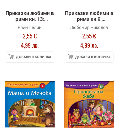
Приказки любими в
Приказки любими в
рими кн. 13:
рими кн.9:
Дядовата
Житената питка
Елин Пелин
Любомир Николов
ръкавичка
2,55 €
2,55 €
4,99 лв.
4,99 лв.
ДОБАВИ В КОЛИЧКА
ДОБАВИ В КОЛИЧКА