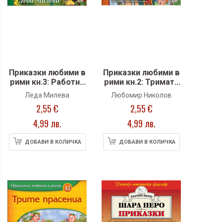
Приказки любими в
Приказки любими в
рими кн.3: Работна
рими кн.2: Тримата
Мецана
братяи златната
Леда Милева
Любомир Николов
ябълка
2,55 €
2,55 €
4,99 лв.
4,99 лв.
ДОБАВИ В КОЛИЧКА
ДОБАВИ В КОЛИЧКА