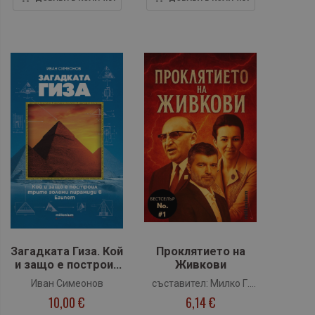
Загадката Гиза. Кой
Проклятието на
и защо е построил
Живкови
трите големи
Иван Симеонов
съставител: Милко Г.
пирамиди в Египет
10,00 €
6,14 €
Желязков