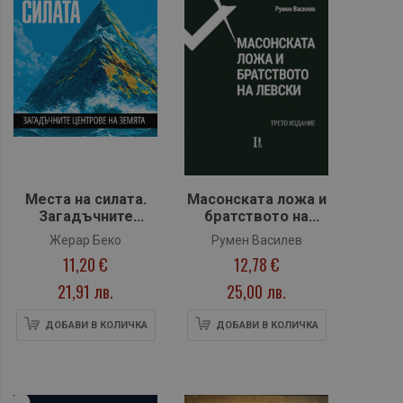
Места на силата.
Масонската ложа и
Загадъчните
братството на
центрове на
Левски - трето
Жерар Беко
Румен Василев
Земята
издание
11,20 €
12,78 €
21,91 лв.
25,00 лв.
ДОБАВИ В КОЛИЧКА
ДОБАВИ В КОЛИЧКА