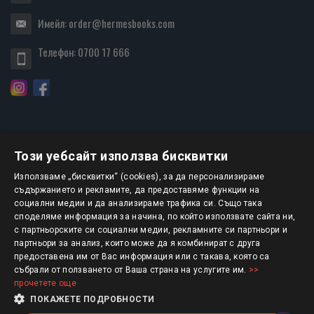
Имейл:
order@hermesbooks.com
Телефон:
0700 17 666
Този уебсайт използва бисквитки
БЮЛЕТИН
Използваме „бисквитки“ (cookies), за да персонализираме
съдържанието и рекламите, да предоставяме функции на
социални медии и да анализираме трафика си. Също така
АБОНИРАНЕ
споделяме информация за начина, по който използвате сайта ни,
с партньорските си социални медии, рекламните си партньори и
партньори за анализ, които може да я комбинират с друга
предоставена им от Вас информация или с такава, която са
Авторско право © 2025 HERMESBOOKS.BG
събрали от ползването от Ваша страна на услугите им.
>>
прочетете още
1 EUR = 1.95583 BGN
ПОКАЖЕТЕ ПОДРОБНОСТИ