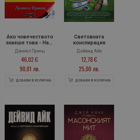
Ако човечеството
Световната
знаеше това - Най-
конспирация
големите
Даниел Принц
Дейвид Айк
разкрития на
46,02 €
12,78 €
всички времена
90,01 лв.
25,00 лв.
ДОБАВИ В КОЛИЧКА
ДОБАВИ В КОЛИЧКА