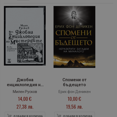
Джобна
Спомени от
енциклопедия на
бъдещето
мистериите. Пето
Милен Русков
Ерих фон Деникен
издание.
14,00 €
10,00 €
27,38 лв.
19,56 лв.
ДОБАВИ В КОЛИЧКА
ДОБАВИ В КОЛИЧКА