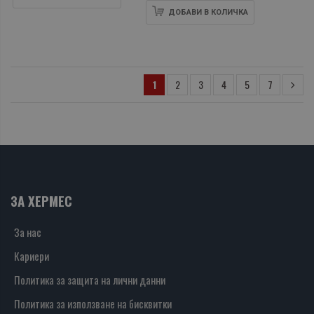
паранормалните
ДОБАВИ В КОЛИЧКА
явления
1
2
3
4
5
7
ЗА ХЕРМЕС
За нас
Кариери
Политика за защита на лични данни
Политика за използване на бисквитки