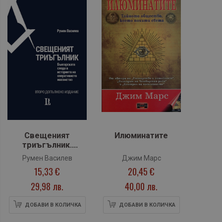
Свещеният
Илюминатите
триъгълник.
Българската следа
Румен Василев
Джим Марс
в историята на
15,33 €
20,45 €
оперативното
масонство
29,98 лв.
40,00 лв.
ДОБАВИ В КОЛИЧКА
ДОБАВИ В КОЛИЧКА