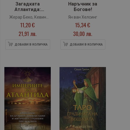
Загадката
Наръчник за
Атлантида:
Богове!
Историята на една
Жерар Беко, Кевин
Ян ван Хелсинг
изгубена
11,20 €
15,34 €
Скот
цивилизация
21,91 лв.
30,00 лв.
ДОБАВИ В КОЛИЧКА
ДОБАВИ В КОЛИЧКА