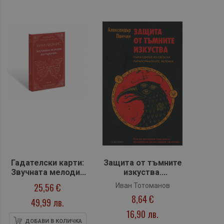
Гадателски карти:
Защита от тъмните
Звучната мелодия
изкуства.
на сърцето
Пътеводител към
25,56 €
Иван Тотоманов
паранормалните
8,64 €
49,99 лв.
явления Защита от
тъмните изкуства.
16,90 лв.
Пътеводител към
ДОБАВИ В КОЛИЧКА