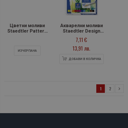
Цветни моливи
Акварелни моливи
Staedtler Pattern
Staedtler Design
175, 12 цвята
Journey, 12 цвята
7,11 €
(14610C C12)
13,91 лв.
ИЗЧЕРПАНA
ДОБАВИ В КОЛИЧКА
1
2