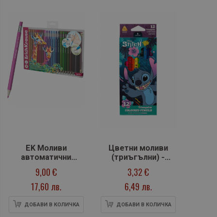
EK Моливи
Цветни моливи
автоматични
(триъгълни) -
цветни Safari, 24
Stitch, 12 цвята
9,00 €
3,32 €
цвята
17,60 лв.
6,49 лв.
ДОБАВИ В КОЛИЧКА
ДОБАВИ В КОЛИЧКА