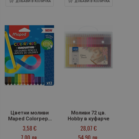
ДОБАВИ В КОЛИЧКА
ДОБАВИ В КОЛИЧКА
Цветни моливи
Моливи 72 цв.
Maped Colorpeps
Hobby в куфарче
Infinity - 12 цвята
3,58 €
28,07 €
7,00 лв.
54,90 лв.