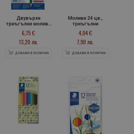
Двувърхи
Моливи 24 цв.,
триъгълни моливи
триъгълни
Milan Bicolor - 12
6,75 €
4,04 €
броя в 2 цвята
13,20 лв.
7,90 лв.
(общо 24 цвята)
ДОБАВИ В КОЛИЧКА
ДОБАВИ В КОЛИЧКА