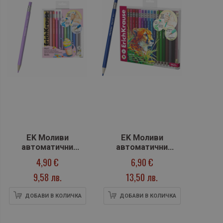
EK Моливи
EK Моливи
автоматични
автоматични
цветни MILKY, 12
цветни Safari, 18
4,90 €
6,90 €
цвята
цвята
9,58 лв.
13,50 лв.
ДОБАВИ В КОЛИЧКА
ДОБАВИ В КОЛИЧКА