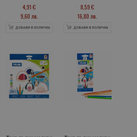
броя + 6
цвята + 6
4,91 €
8,59 €
допълнителни
допълнителни
9,60 лв.
16,80 лв.
цвята + острилка
цвята + острилка
ДОБАВИ В КОЛИЧКА
ДОБАВИ В КОЛИЧКА