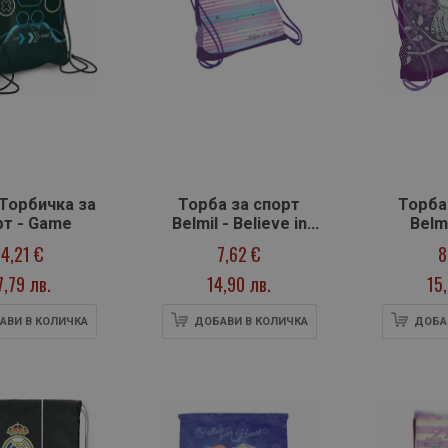
 Торбичка за
Торба за спорт
Торба
рт - Game
Belmil - Believe in
Belm
magic
D
14,21 €
7,62 €
8
7,79 лв.
14,90 лв.
15
АВИ В КОЛИЧКА
ДОБАВИ В КОЛИЧКА
ДОБА