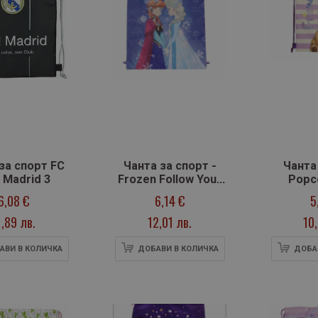
за спорт FC
Чанта за спорт -
Чанта
 Madrid 3
Frozen Follow Your
Popc
Heart
Fr
6,08 €
6,14 €
5
1,89 лв.
12,01 лв.
10
АВИ В КОЛИЧКА
ДОБАВИ В КОЛИЧКА
ДОБА