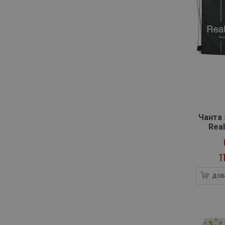
Чанта 
Real
1
ДОБ