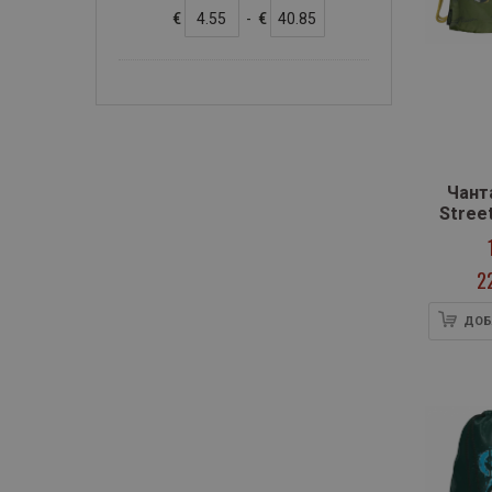
€
-
€
Чант
Street
2
ДОБ