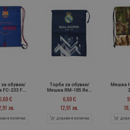
 за обувки/
Торба за обувки/
Мешка H
 FC-233 FC
Мешка RM-185 Real
na Barca Fan
Madrid Color 5
6,60 €
6,60 €
9
7
2,91 лв.
12,91 лв.
18
АВИ В КОЛИЧКА
ДОБАВИ В КОЛИЧКА
ДОБА