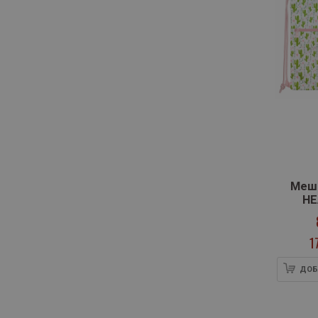
Мешк
HE
1
ДОБ