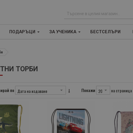
Т
ъ
ПОДАРЪЦИ
ЗА УЧЕНИКА
БЕСТСЕЛЪРИ
р
с
е
би
н
е
ТНИ ТОРБИ
ирай по
Покажи
на страница