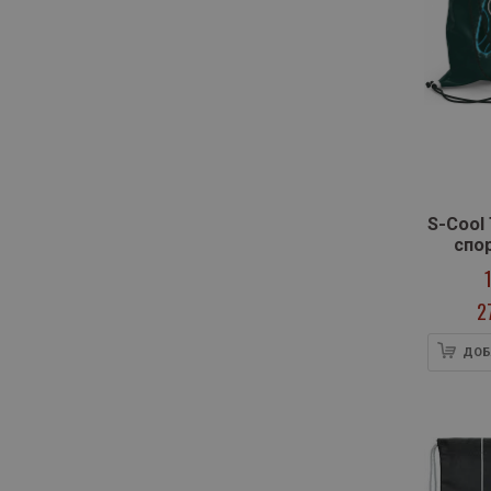
S-Cool
спо
2
ДОБ