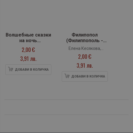
Волшебные сказки
Филипопол
на ночь
(Филиппополь -
(Волшебные
луксозен албум на
2,00 €
Елена Кесякова,
сказки)
руски език)
2,00 €
Димитър Райчев
3,91 лв.
3,91 лв.
ДОБАВИ В КОЛИЧКА
ДОБАВИ В КОЛИЧКА