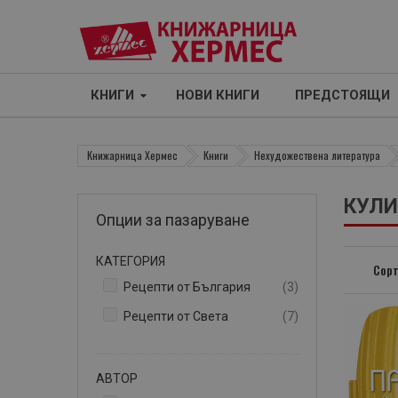
КНИГИ
НОВИ КНИГИ
ПРЕДСТОЯЩИ
Книжарница Хермес
Книги
Нехудожествена литература
КУЛИ
Опции за пазаруване
КАТЕГОРИЯ
Сорт
артикули
Рецепти от България
3
артикули
Рецепти от Света
7
АВТОР