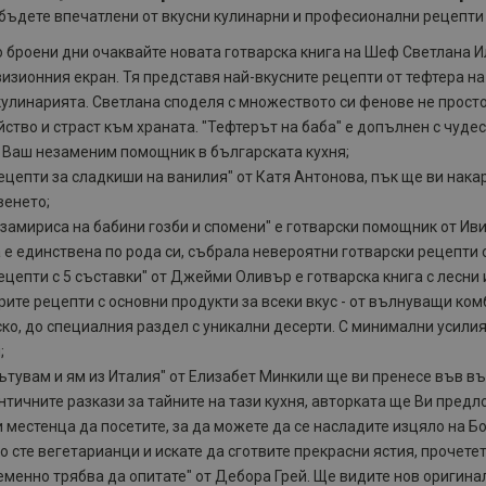
бъдете впечатлени от вкусни кулинарни и професионални рецепти 
 броени дни очаквайте новата готварска книга на Шеф Светлана И
изионния екран. Тя представя най-вкусните рецепти от тефтера на 
улинарията. Светлана споделя с множеството си фенове не просто
ство и страст към храната. "Тефтерът на баба" е допълнен с чуд
 Ваш незаменим помощник в българската кухня;
ецепти за сладкиши на ванилия" от Катя Антонова, пък ще ви нака
венето;
 замириса на бабини гозби и спомени" е готварски помощник от Ив
 е единствена по рода си, събрала невероятни готварски рецепти 
ецепти с 5 съставки" от Джейми Оливър е готварска книга с лесни
ите рецепти с основни продукти за всеки вкус - от вълнуващи ком
ско, до специалния раздел с уникални десерти. С минимални усил
;
ътувам и ям из Италия" от Елизабет Минкили ще ви пренесе във 
тичните разкази за тайните на тази кухня, авторката ще Ви предл
 местенца да посетите, за да можете да се насладите изцяло на Б
о сте вегетарианци и искате да сготвите прекрасни ястия, прочетет
менно трябва да опитате" от Дебора Грей. Ще видите нов оригинал