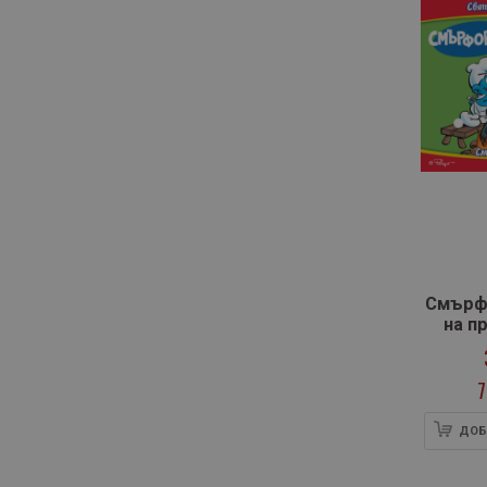
артикул
Здравей
1
артикули
Изток - Запад
2
артикули
Инфодар
6
артикул
Кактус ЕООД
1
артикул
Кибеа
1
артикули
Книгомания
18
артикули
Колибри
4
артикул
Кръг
1
артикул
Кръгозор
1
Смърфо
на п
артикули
Лист
3
Смър
артикули
Локус
2
7
артикули
Мусагена
2
артикул
Оз books
1
ДОБ
артикули
Пан
2