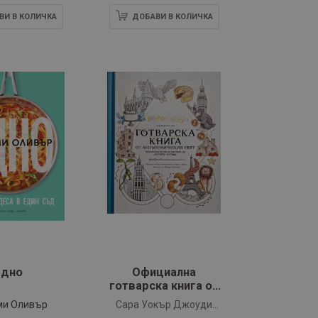
ВИ В КОЛИЧКА
ДОБАВИ В КОЛИЧКА
Едно
Официална
готварска книга от
магьосническия
и Оливър
Сара Уокър Джоуди
свят