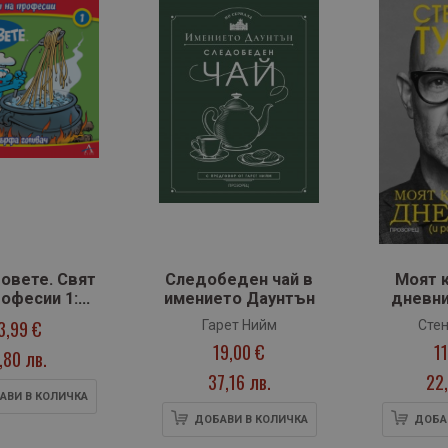
вете. Свят
Следобеден чай в
Моят 
рофесии 1:
имението Даунтън
дневни
фа готвач
друг
3,99 €
Гарет Нийм
Стен
19,00 €
1
,80 лв.
37,16 лв.
22,
АВИ В КОЛИЧКА
ДОБАВИ В КОЛИЧКА
ДОБА