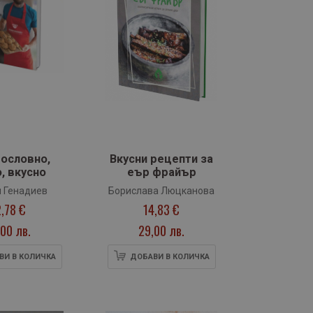
ословно,
Вкусни рецепти за
, вкусно
еър фрайър
 Генадиев
Борислава Люцканова
2,78 €
14,83 €
00 лв.
29,00 лв.
ВИ В КОЛИЧКА
ДОБАВИ В КОЛИЧКА