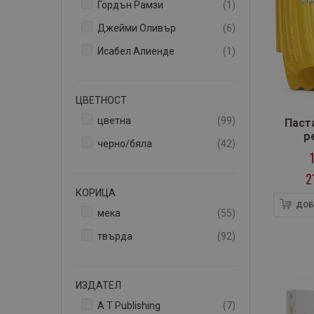
артикул
Гордън Рамзи
1
артикули
Джейми Оливър
6
артикул
Исабел Алиенде
1
ЦВЕТНОСТ
артикули
цветна
99
Паста
р
артикули
черно/бяла
42
2
КОРИЦА
ДОБ
артикули
мека
55
артикули
твърда
92
ИЗДАТЕЛ
артикули
A T Publishing
7