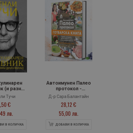
кулинарен
Автоимунен Палео
к (и разни
протокол -
и мисли)
готварска книга
ли Тучи
Д-р Сара Балантайн
1,50 €
28,12 €
49 лв.
55,00 лв.
ВИ В КОЛИЧКА
ДОБАВИ В КОЛИЧКА