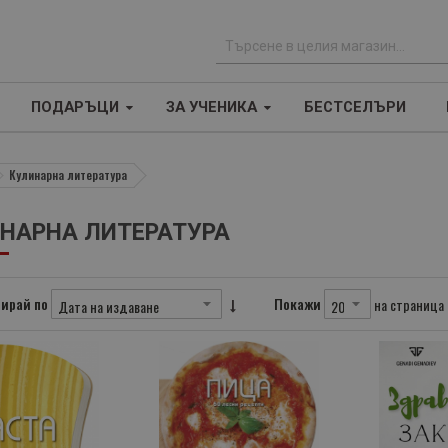
Т
ъ
ПОДАРЪЦИ
ЗА УЧЕНИКА
БЕСТСЕЛЪРИ
р
с
е
Кулинарна литература
н
е
НАРНА ЛИТЕРАТУРА
ирай по
Покажи
на страница