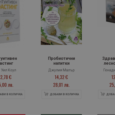
туитивен
Пробиотични
Здрав
астинг
напитки
лесно
 Уил Коул
Джулия Малър
Генади
12,78 €
14,32 €
1
5,00 лв.
28,01 лв.
25,
АВИ В КОЛИЧКА
ДОБАВИ В КОЛИЧКА
ДОБА