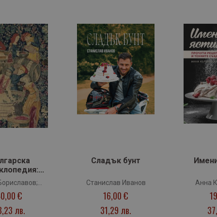
лгарска
Сладък бунт
Имени
клопедия:
ИНОТО
Бориславов;
Станислав Иванов
Анна 
0,00 €
16,00 €
19
на Маринова
8,23 лв.
31,29 лв.
37