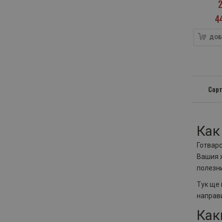
2
4
ДОБ
Сорт
Как
Готварс
Вашия ж
полезни
Тук ще 
направи
Как