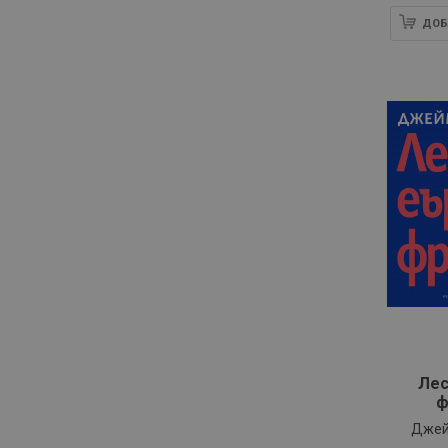
ДОБ
Лес
ф
Джей