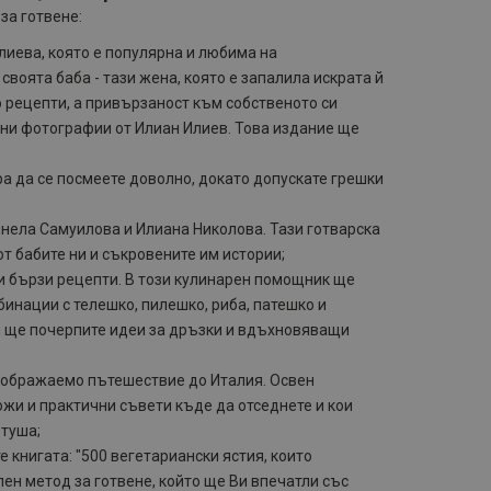
за готвене:
лиева, която е популярна и любима на
своята баба - тази жена, която е запалила искрата й
 рецепти, а привързаност към собственото си
есни фотографии от Илиан Илиев. Това издание ще
ра да се посмеете доволно, докато допускате грешки
инела Самуилова и Илиана Николова. Тази готварска
от бабите ни и съкровените им истории;
 и бързи рецепти. В този кулинарен помощник ще
бинации с телешко, пилешко, риба, патешко и
ия ще почерпите идеи за дръзки и вдъхновяващи
въображаемо пътешествие до Италия. Освен
ожи и практични съвети къде да отседнете и кои
отуша;
е книгата: "500 вегетариански ястия, които
ен метод за готвене, който ще Ви впечатли със