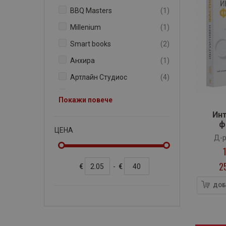
артикул
BBQ Masters
1
артикул
Millenium
1
артикули
Smart books
2
артикул
Анхира
1
артикули
Артлайн Студиос
4
артикули
Атеа букс
3
Покажи повече
артикули
Бард
6
Ин
ф
артикули
Българска история
2
ЦЕНА
Д-р
артикули
Вдъхновения
7
артикул
Гурме
1
2
€
-
€
артикули
Егмонт
3
ДОБ
артикули
Ентусиаст
3
артикули
Ера
2