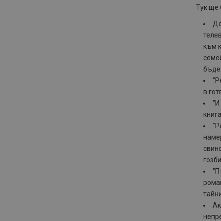
Тук ще 
До
телев
към к
семей
бъде
"Р
в гот
"И
книга
"Р
намер
свин
гозби
"П
роман
тайни
Ак
непре