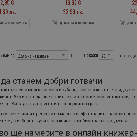
2,95 €
16,87 €
22
Грюъл
4,89 лв.
32,99 лв.
44,
АВИ В КОЛИЧКА
ДОБАВИ В КОЛИЧКА
ДОБА
ирай по
Покажи
на страница
 да станем добри готвачи
твото е нещо много полезно и хубаво, особено когато е придруже
ивот. Ако искате да впечатлите своите гости и семейството си, тог
и ще Ви научат да приготвяте невероятна храна.
намерите книги с рецепти на мастър шеф готвачите, на много дос
те, е да изберете кулинарна книга от любима за вас вид кухня.
во ще намерите в онлайн книжар