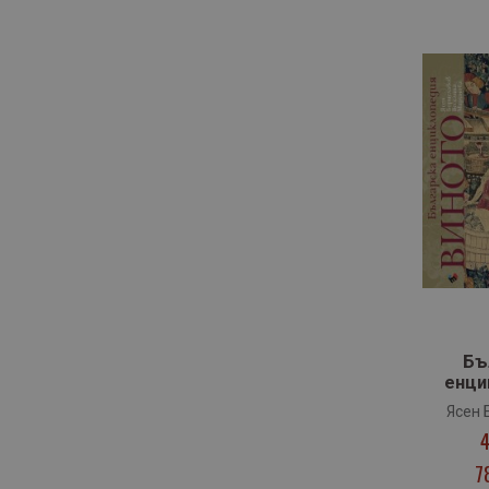
артикули
Паритет
2
артикул
Пергамент Прес
1
артикули
Прозорец
10
артикул
Ракета
1
артикул
Рива
1
артикул
Робертино
1
артикули
Сиела
10
артикули
СофтПрес
5
артикул
Труд
1
артикул
Фабер
1
Бъ
артикули
Фабрика за книги
2
енци
В
Ясен 
артикул
Хеликон
1
4
Весели
артикули
Хермес
10
7
артикули
Хомо Футурус
5