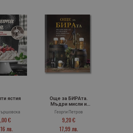
ти ястия
Още за БИРАта.
Мъдри мисли и
закачки под бирени
Кършовска
Георги Петров
капачки
,00 €
9,20 €
(цв.порезки)
,16 лв.
17,99 лв.