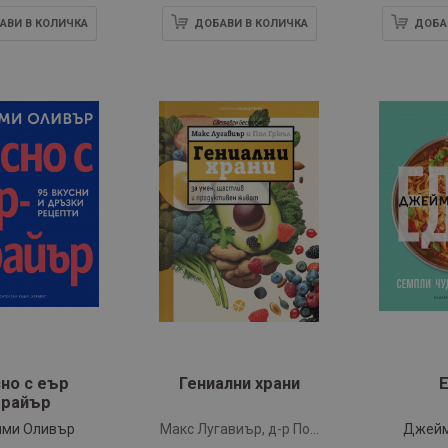
АВИ В КОЛИЧКА
ДОБАВИ В КОЛИЧКА
ДОБА
но с еър
Гениални храни
райър
ми Оливър
Макс Лугавиър, д-р Пол
Джейм