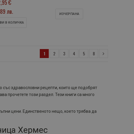
,95 €
Ривънсън
89 лв.
ИЗЧЕРПАНA
ВИ В КОЛИЧКА
1
2
3
4
5
8
но със здравословни рецепти, които ще подобрят
ава прочетете този раздел. Тези книги са много
тъпни цени. Единственото нещо, което трябва да
ница Хермес