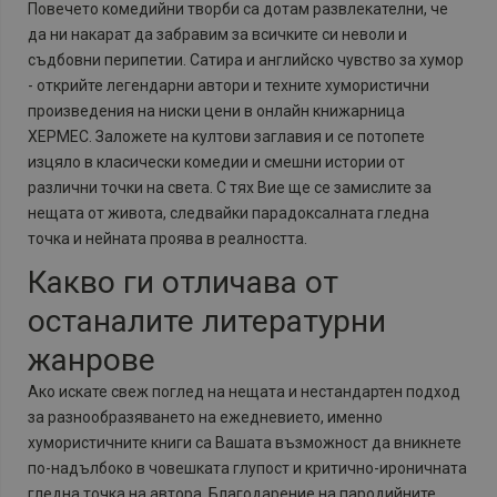
Повечето комедийни творби са дотам
развлекателни, че
да ни накарат да забравим за всичките си неволи и
съдбовни перипетии. Сатира и английско чувство за хумор
- открийте легендарни автори и техните хумористични
произведения на ниски цени в онлайн книжарница
ХЕРМЕС. Заложете на култови заглавия и се потопете
изцяло в класически комедии и смешни истории от
различни точки на света. С тях Вие ще се замислите за
нещата от живота, следвайки парадоксалната гледна
точка и нейната проява в реалността.
Какво ги отличава от
останалите литературни
жанрове
Ако искате свеж поглед на нещата и нестандартен подход
за разнообразяването на ежедневието, именно
хумористичните книги са Вашата възможност да вникнете
по-надълбоко в човешката глупост и критично-ироничната
гледна точка на автора. Благодарение на пародийните