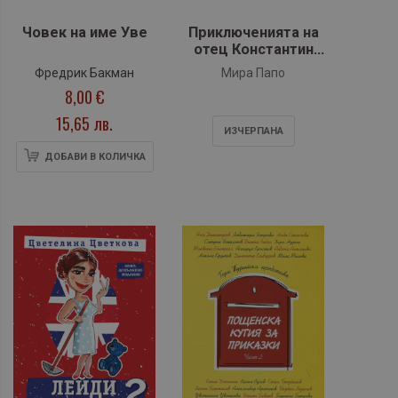
Човек на име Уве
Приключенията на
отец Константин
(разкази)
Фредрик Бакман
Мира Папо
8,00 €
15,65 лв.
ИЗЧЕРПАНA
ДОБАВИ В КОЛИЧКА