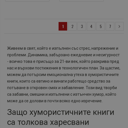
1
2
3
4
5
7
Живеем в свят, който е изпълнен със стрес, напрежение и
проблеми. Динамика, забързано ежедневие и несигурност
- всичко това е присъщо за 21-ви век, който разкрива пред
нас и върхови постижения в технологичен план. За щастие,
можем да потърсим емоционална утеха в хумористичните
книги, които са евтино и винаги работещо средство за
потъване в откровен смях и забавление. Този вид творби
са забавни, смешни и изпълнени с изтънчен хумор, който
може да се долови в почти всяко едно изречение.
Защо хумористичните книги
са толкова харесвани