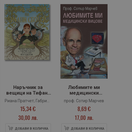
Наръчник за
Любимите ми
вещици на Тифани
медицински
Сболки
вицове
Риана Пратчет; Габриел
проф. Сотир Марчев
15,34 €
8,69 €
Кент
30,00 лв.
17,00 лв.
ДОБАВИ В КОЛИЧКА
ДОБАВИ В КОЛИЧКА