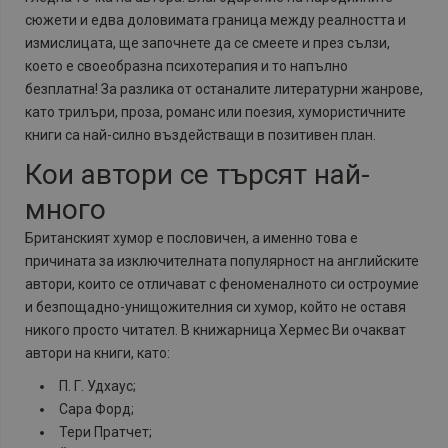
сюжети и едва доловимата граница между реалността и
измислицата, ще започнете да се смеете и през сълзи,
което е своеобразна психотерапия и то напълно
безплатна! За разлика от останалите литературни жанрове,
като трилъри, проза, романс или поезия, хумористичните
книги са най-силно въздействащи в позитивен план.
Кои автори се търсят най-
много
Британският хумор е пословичен, а именно това е
причината за изключителната популярност на английските
автори, които се отличават с феноменалното си остроумие
и безпощадно-унищожителния си хумор, който не оставя
никого просто читател. В книжарница Хермес Ви очакват
автори на книги, като:
П. Г. Удхаус;
Сара Форд;
Тери Пратчет;