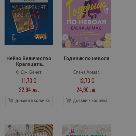
Нейно Величество
Годеник по неволя
Кралицата
разследва, кн. 1:
С. Дж. Бенет
Елена Армас
Уиндзорският
11,73 €
12,73 €
възел
22,94 лв.
24,90 лв.
ДОБАВИ В КОЛИЧКА
ДОБАВИ В КОЛИЧКА