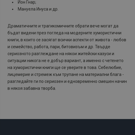
Йон Гнар;
Мануела Инуса и др.
Драматичните и трагикомичните обрати вече могат да
бъдат видени през погледа на модерните хумористични
книги, в които се засягат всички аспекти от живота - любов
и семейство, работа, пари, битовизъм и др. Твърде
сериозното разглеждане на някои житейски казуси и
ситуации никога не е добър вариант, а именно с четенето
на хумористични книги ще се уверите в това. Себелюбие,
лицемерие и стремеж към трупане на материални блага -
разгледайте ги по сериозен и едновременно смешен начин
в някоя забавна творба.