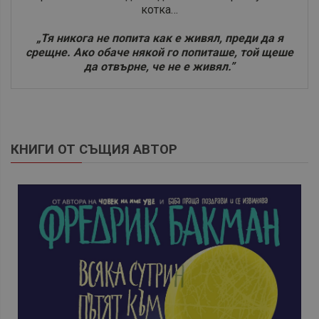
котка…
„Тя никога не попита как е живял, преди да я
срещне. Ако обаче някой го попиташе, той щеше
да отвърне, че не е живял.”
КНИГИ ОТ СЪЩИЯ АВТОР