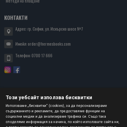
Методи на плащане
КОНТАКТИ
Адрес: гр. София, ул. Искърско шосе №7
Имейл:
order@hermesbooks.com
Телефон:
0700 17 666
Този уебсайт използва бисквитки
БЮЛЕТИН
Използваме „бисквитки“ (cookies), за да персонализираме
съдържанието и рекламите, да предоставяме функции на
социални медии и да анализираме трафика си. Също така
АБОНИРАНЕ
споделяме информация за начина, по който използвате сайта ни,