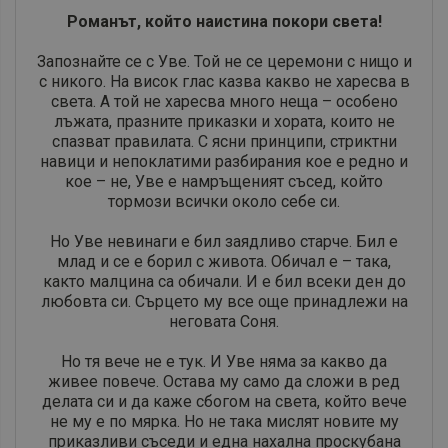
​Романът, който наистина покори света!
Запознайте се с Уве. Той не се церемони с нищо и
с никого. На висок глас казва какво не харесва в
света. А той не харесва много неща – особено
лъжата, празните приказки и хората, които не
спазват правилата. С ясни принципи, стриктни
навици и непоклатими разбирания кое е редно и
кое – не, Уве е намръщеният съсед, който
тормози всички около себе си.
Но Уве невинаги е бил заядливо старче. Бил е
млад и се е борил с живота. Обичал е – така,
както малцина са обичали. И е бил всеки ден до
любовта си. Сърцето му все още принадлежи на
неговата Соня.
Но тя вече не е тук. И Уве няма за какво да
живее повече. Остава му само да сложи в ред
делата си и да каже сбогом на света, който вече
не му е по мярка. Но не така мислят новите му
приказливи съседи и една нахална проскубана