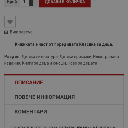
Брой
ДОБАВИ В КОЛИЧКА
Виж повече
Книжката е част от поредицата Класика за деца.
Раздел:
Детска литература
,
Детски приказки
,
Илюстровани
издания
,
Книги за деца и юноши
,
Ново за децата
ОПИСАНИЕ
ПОВЕЧЕ ИНФОРМАЦИЯ
КОМЕНТАРИ
Присъединете се към капитан
Немо
на борда на