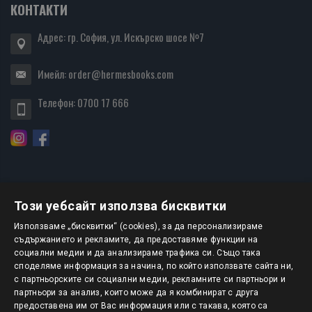
КОНТАКТИ
Адрес: гр. София, ул. Искърско шосе №7
Имейл:
order@hermesbooks.com
Телефон:
0700 17 666
Този уебсайт използва бисквитки
БЮЛЕТИН
Използваме „бисквитки“ (cookies), за да персонализираме
съдържанието и рекламите, да предоставяме функции на
социални медии и да анализираме трафика си. Също така
АБОНИРАНЕ
споделяме информация за начина, по който използвате сайта ни,
с партньорските си социални медии, рекламните си партньори и
партньори за анализ, които може да я комбинират с друга
предоставена им от Вас информация или с такава, която са