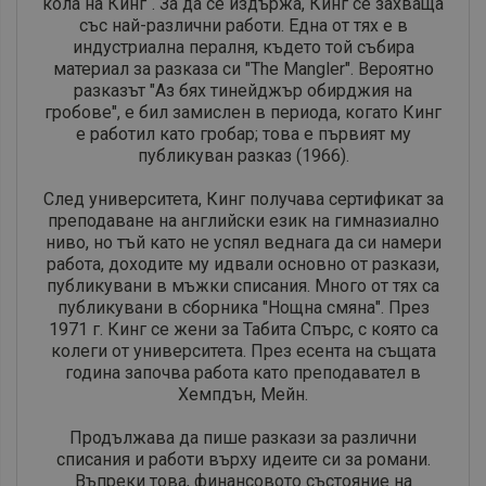
кола на Кинг“. За да се издържа, Кинг се захваща
със най-различни работи. Една от тях е в
индустриална пералня, където той събира
материал за разказа си "The Mangler". Вероятно
разказът "Аз бях тинейджър обирджия на
гробове", е бил замислен в периода, когато Кинг
е работил като гробар; това е първият му
публикуван разказ (1966).
След университета, Кинг получава сертификат за
преподаване на английски език на гимназиално
ниво, но тъй като не успял веднага да си намери
работа, доходите му идвали основно от разкази,
публикувани в мъжки списания. Много от тях са
публикувани в сборника "Нощна смяна". През
1971 г. Кинг се жени за Табита Спърс, с която са
колеги от университета. През есента на същата
година започва работа като преподавател в
Хемпдън, Мейн.
Продължава да пише разкази за различни
списания и работи върху идеите си за романи.
Въпреки това, финансовото състояние на