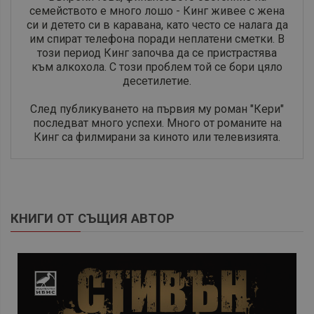
семейството е много лошо - Кинг живее с жена
си и детето си в каравана, като често се налага да
им спират телефона поради неплатени сметки. В
този период Кинг започва да се пристрастява
към алкохола. С този проблем той се бори цяло
десетилетие.
След публикуването на първия му роман "Кери"
последват много успехи. Много от романите на
Кинг са филмирани за киното или телевизията.
КНИГИ ОТ СЪЩИЯ АВТОР