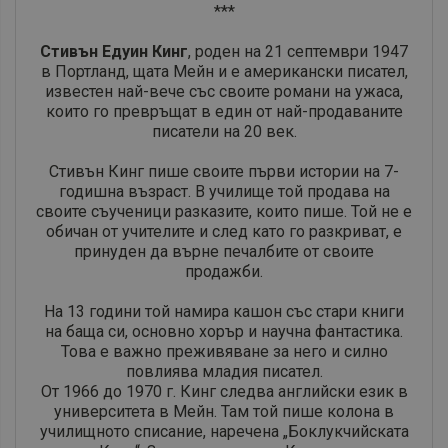
***
Стивън Едуин Кинг
, роден на 21 септември 1947
в Портланд, щата Мейн и е американски писател,
известен най-вече със своите романи на ужаса,
които го превръщат в един от най-продаваните
писатели на 20 век.
Стивън Кинг пише своите първи истории на 7-
годишна възраст. В училище той продава на
своите съученици разказите, които пише. Той не е
обичан от учителите и след като го разкриват, е
принуден да върне печалбите от своите
продажби.
На 13 години той намира кашон със стари книги
на баща си, основно хорър и научна фантастика.
Това е важно преживяване за него и силно
повлиява младия писател.
От 1966 до 1970 г. Кинг следва английски език в
университета в Мейн. Там той пише колона в
училищното списание, наречена „Боклукчийската