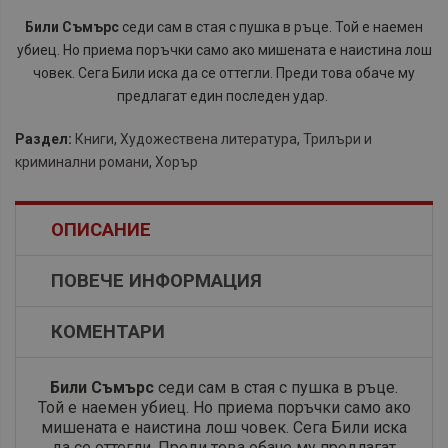
Били Съмърс
седи сам в стая с пушка в ръце. Той е наемен
убиец. Но приема поръчки само ако мишената е наистина лош
човек. Сега Били иска да се оттегли. Преди това обаче му
предлагат един последен удар.
Раздел:
Книги
,
Художествена литература
,
Трилъри и
криминални романи
,
Хорър
ОПИСАНИЕ
ПОВЕЧЕ ИНФОРМАЦИЯ
КОМЕНТАРИ
​Били Съмърс
седи сам в стая с пушка в ръце.
Той е наемен убиец. Но приема поръчки само ако
мишената е наистина лош човек. Сега Били иска
да се оттегли. Преди това обаче му предлагат