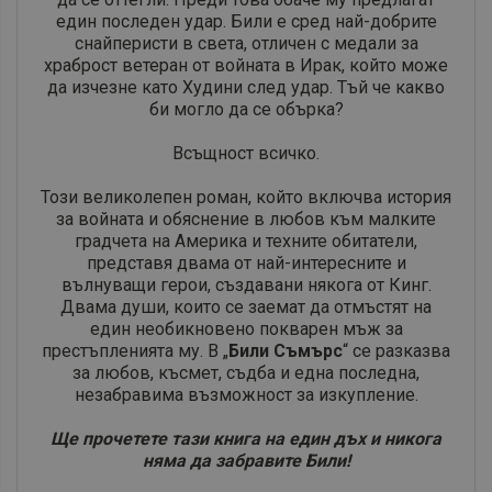
един последен удар. Били е сред най-добрите
снайперисти в света, отличен с медали за
храброст ветеран от войната в Ирак, който може
да изчезне като Худини след удар. Тъй че какво
би могло да се обърка?
Всъщност всичко.
Този великолепен роман, който включва история
за войната и обяснение в любов към малките
градчета на Америка и техните обитатели,
представя двама от най-интересните и
вълнуващи герои, създавани някога от Кинг.
Двама души, които се заемат да отмъстят на
един необикновено покварен мъж за
престъпленията му. В „
Били Съмърс
“ се разказва
за любов, късмет, съдба и една последна,
незабравима възможност за изкупление.
Ще прочетете тази книга на един дъх и никога
няма да забравите Били!