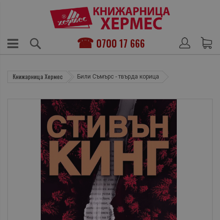
0700 17 666
Книжарница Хермес
Били Съмърс - твърда корица