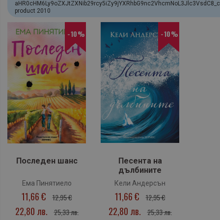
aHR0cHM6Ly9oZXJtZXNib29rcy5iZy9jYXRhbG9nc2VhcmNoL3Jlc3VsdC8_c
product 2010
-10%
-10%
Последен шанс
Песента на
дълбините
Ема Пинятиело
Кели Андерсън
11,66 €
11,66 €
12,95 €
12,95 €
22,80 лв.
22,80 лв.
25,33 лв.
25,33 лв.