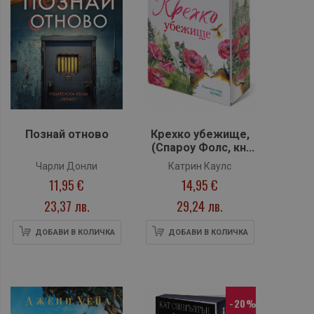
Познай отново
Крехко убежище,
(Спароу Фолс, кн.
1), с цветни
Чарли Донли
Катрин Каулс
порезки
11,95 €
14,95 €
23,37 лв.
29,24 лв.
ДОБАВИ В КОЛИЧКА
ДОБАВИ В КОЛИЧКА
-20%