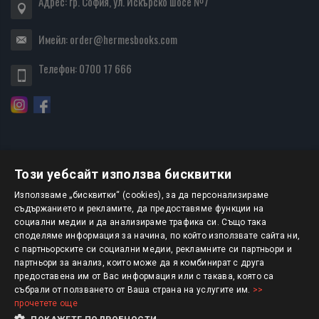
Адрес: гр. София, ул. Искърско шосе №7
Имейл:
order@hermesbooks.com
Телефон:
0700 17 666
Този уебсайт използва бисквитки
БЮЛЕТИН
Използваме „бисквитки“ (cookies), за да персонализираме
съдържанието и рекламите, да предоставяме функции на
социални медии и да анализираме трафика си. Също така
АБОНИРАНЕ
споделяме информация за начина, по който използвате сайта ни,
с партньорските си социални медии, рекламните си партньори и
партньори за анализ, които може да я комбинират с друга
предоставена им от Вас информация или с такава, която са
Авторско право © 2025 HERMESBOOKS.BG
събрали от ползването от Ваша страна на услугите им.
>>
прочетете още
1 EUR = 1.95583 BGN