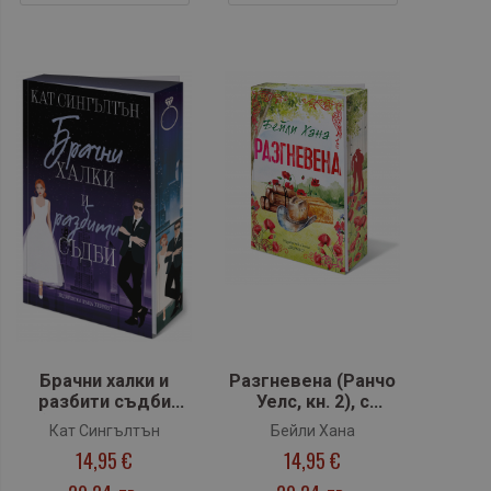
Брачни халки и
Разгневена (Ранчо
разбити съдби
Уелс, кн. 2), с
(Милиардери с
цветни порезки
Кат Сингълтън
Бейли Хана
черни
14,95 €
14,95 €
вратовръзки, кн.2),
с цветни порезки