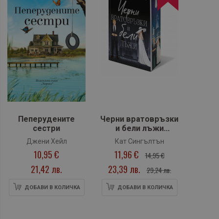
Пеперудените
Черни вратовръзки
сестри
и бели лъжи
(Милиардери с
Джени Хейл
Кат Сингълтън
черни
10,95 €
11,96 €
14,95 €
вратовръзки, кн.1),
с цветни порезки
21,42 лв.
23,39 лв.
29,24 лв.
ДОБАВИ В КОЛИЧКА
ДОБАВИ В КОЛИЧКА