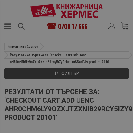
0700 17 666
Книжарница Хермес
Резултати от търсене за: 'checkout cart add uenc
aHR0cHM6Ly9oZXJtZXNib29rcy5iZy9rbmlnaS5odG1s product 20101'
ФИЛТЪР
РЕЗУЛТАТИ ОТ ТЪРСЕНЕ ЗА:
'CHECKOUT CART ADD UENC
AHR0CHM6LY9OZXJTZXNIB29RCY5IZY
PRODUCT 20101'