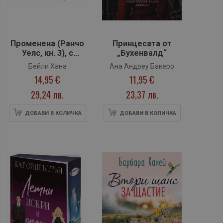
Променена (Ранчо
Принцесата от
Уелс, кн. 3), с
„Бухенвалд“
цветни порезки
Бейли Хана
Ана Андреу Бакеро
14,95 €
11,95 €
29,24 лв.
23,37 лв.
ДОБАВИ В КОЛИЧКА
ДОБАВИ В КОЛИЧКА