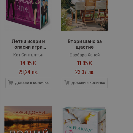
Летни искри и
Втори шанс за
опасни игри
щастие
(Милиардери с
Кат Сингълтън
Барбара Ханей
черни
14,95 €
11,95 €
вратовръзки, кн.3),
с цветни порезки
29,24 лв.
23,37 лв.
ДОБАВИ В КОЛИЧКА
ДОБАВИ В КОЛИЧКА