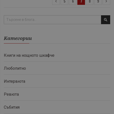
5
6
7
8
9
Тър
Категории
Книги на нощното шкафче
Любопитно
Интервюта
Ревюта
Събития