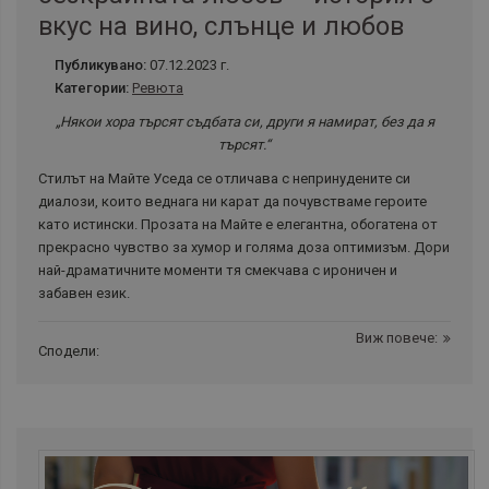
вкус на вино, слънце и любов
Публикувано:
07.12.2023 г.
Категории:
Ревюта
„Някои хора търсят съдбата си, други я намират, без да я
търсят.“
Стилът на Майте Уседа се отличава с непринудените си
диалози, които веднага ни карат да почувстваме героите
като истински. Прозата на Майте е елегантна, обогатена от
прекрасно чувство за хумор и голяма доза оптимизъм. Дори
най-драматичните моменти тя смекчава с ироничен и
забавен език.
Виж повече:
Сподели: