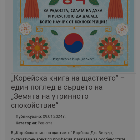
„Корейска книга на щастието“ –
един поглед в сърцето на
„Земята на утринното
спокойствие“
Публикувано:
09.01.2024 г.
Категории:
Ревюта
В „Корейска книга на щастието“ Барбара Дж. Зетуър,
литературен агент по професия, разказва за особеностите