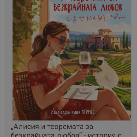
„Алисия и теоремата за
безкрайната любов“ - история с