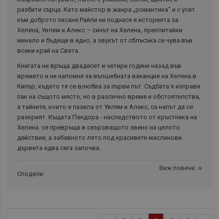
разбити сърца. Като майстор в жанра „романтика“ и с усет
към доброто писане Райли ни поднася и историята за
Хелена, Уилям и Алекс – синът на Хелена, преплитайки
минало и бъдеще в едно, а звукът от сблъсъка се чува във
всеки край на Света.
Книгата ни връща двадесет и четири години назад във
времето и ни напомня за вълшебната ваканция на Хелена в
Кипър, където тя се влюбва за първи път. Съдбата я изправя
пак на същото място, но в различно време и обстоятелства,
а тайните, които е пазила от Уилям и Алекс, са напът да се
разкрият. Къщата Пандора - наследството от кръстника на
Хелена. се превръща в свързващото звено на цялото
действие, а забавното лято под красивите маслинови
дървета едва сега започва.
Виж повече:
Сподели: