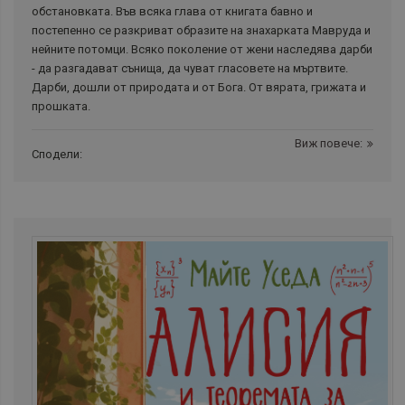
обстановката. Във всяка глава от книгата бавно и
постепенно се разкриват образите на знахарката Мавруда и
нейните потомци. Всяко поколение от жени наследява дарби
- да разгадават сънища, да чуват гласовете на мъртвите.
Дарби, дошли от природата и от Бога. От вярата, грижата и
прошката.
Виж повече:
Сподели: