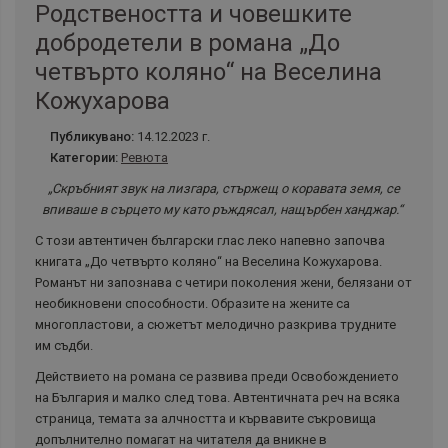
Родствеността и човешките
добродетели в романа „До
четвърто коляно“ на Веселина
Кожухарова
Публикувано:
14.12.2023 г.
Категории:
Ревюта
„Скръбният звук на лизгара, стържещ о коравата земя, се
впиваше в сърцето му като ръждясал, нащърбен ханджар.“
С този автентичен български глас леко напевно започва
книгата „До четвърто коляно“ на Веселина Кожухарова.
Романът ни запознава с четири поколения жени, белязани от
необикновени способности. Образите на жените са
многопластови, а сюжетът мелодично разкрива трудните
им съдби.
Действието на романа се развива преди Освобождението
на България и малко след това. Автентичната реч на всяка
страница, темата за алчността и кървавите съкровища
допълнително помагат на читателя да вникне в