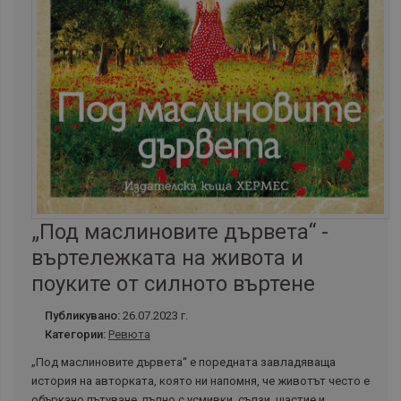
„Под маслиновите дървета“ -
въртележката на живота и
поуките от силното въртене
Публикувано:
26.07.2023 г.
Категории:
Ревюта
„Под маслиновите дървета“ е поредната завладяваща
история на авторката, която ни напомня, че животът често е
объркано пътуване, пълно с усмивки, сълзи, щастие и