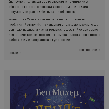
бизнесмен, ползваща се със специални привилегии в
обществото, когато изненадващо съпругът ѝ подава
документи за развод без никакви обяснения.
Животът на Саманта сякаш се разпада постепенно –
любимият ѝ съпруг Фил е изпаднал в тежка депресия, по цял
ден лежи на дивана и зяпа телевизия, шефът ѝ следи зорко
всяка нейна крачка, постоянно намира недостатъци относно
работата ѝ и е застрашена от уволнение.
Виж повече:
Сподели: