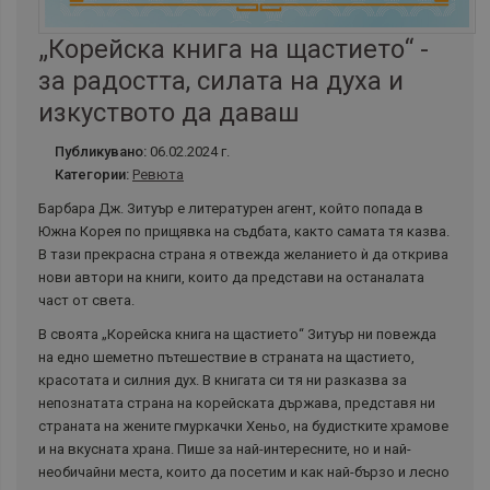
„Корейска книга на щастието“ -
за радостта, силата на духа и
изкуството да даваш
Публикувано:
06.02.2024 г.
Категории:
Ревюта
Барбара Дж. Зитуър е литературен агент, който попада в
Южна Корея по прищявка на съдбата, както самата тя казва.
В тази прекрасна страна я отвежда желанието ѝ да открива
нови автори на книги, които да представи на останалата
част от света.
В своята „Корейска книга на щастието“ Зитуър ни повежда
на едно шеметно пътешествие в страната на щастието,
красотата и силния дух. В книгата си тя ни разказва за
непознатата страна на корейската държава, представя ни
страната на жените гмуркачки Хеньо, на будистките храмове
и на вкусната храна. Пише за най-интересните, но и най-
необичайни места, които да посетим и как най-бързо и лесно