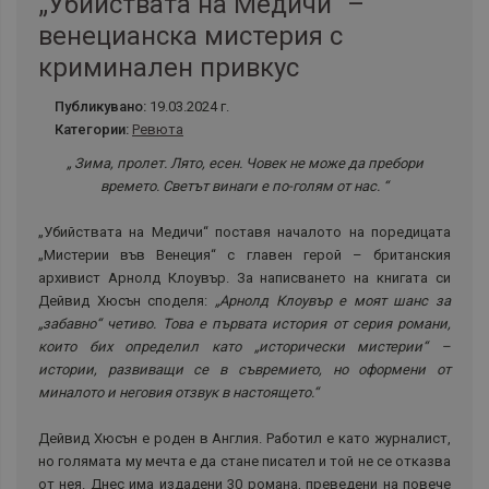
„Убийствата на Медичи“ –
венецианска мистерия с
криминален привкус
Публикувано:
19.03.2024 г.
Категории:
Ревюта
„ Зима, пролет. Лято, есен. Човек не може да пребори
времето. Светът винаги е по-голям от нас. “
„Убийствата на Медичи“ поставя началото на поредицата
„Мистерии във Венеция“ с главен герой – британския
архивист Арнолд Клоувър. За написването на книгата си
Дейвид Хюсън споделя:
„Арнолд Клоувър е моят шанс за
„забавно“ четиво. Това е първата история от серия романи,
които бих определил като „исторически мистерии“ –
истории, развиващи се в съвремието, но оформени от
миналото и неговия отзвук в настоящето.“
Дейвид Хюсън е роден в Англия. Работил е като журналист,
но голямата му мечта е да стане писател и той не се отказва
от нея. Днес има издадени 30 романа, преведени на повече