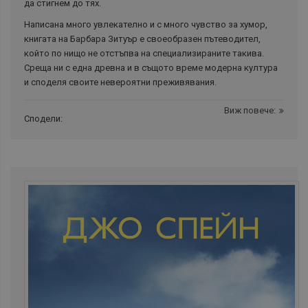
да стигнем до тях.
Написана много увлекателно и с много чувство за хумор,
книгата на Барбара Зитуър е своеобразен пътеводител,
който по нищо не отстъпва на специализираните такива.
Среща ни с една древна и в същото време модерна култура
и споделя своите невероятни преживявания.
Виж повече:
Сподели: