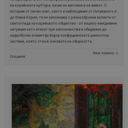
на корейската култура, начин на мислене и на живот. С
истории от личен опит, както и наблюдения от пътуването ѝ
до Южна Корея, тя ни запознава с разнообразни аспекти от
светогледа на корейското общество - от изцяло ежедневни
ситуации като етикет при запознанства и общуване до
задълбочен коментар върху конфуцианската ценностна
система, която стои в основата на общността.
Виж повече:
Сподели: