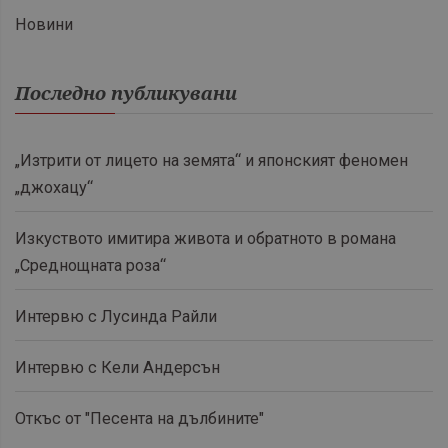
Новини
Последно публикувани
„Изтрити от лицето на земята“ и японският феномен
„джохацу“
Изкуството имитира живота и обратното в романа
„Среднощната роза“
Интервю с Лусинда Райли
Интервю с Кели Андерсън
Откъс от "Песента на дълбините"