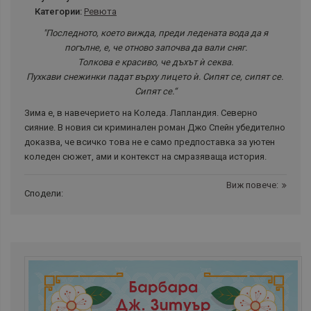
Категории:
Ревюта
"Последното, което вижда, преди ледената вода да я
погълне, е, че отново започва да вали сняг.
Толкова е красиво, че дъхът ѝ секва.
Пухкави снежинки падат върху лицето ѝ. Сипят се, сипят се.
Сипят се.“
Зима е, в навечерието на Коледа. Лапландия. Северно
сияние. В новия си криминален роман Джо Спейн убедително
доказва, че всичко това не е само предпоставка за уютен
коледен сюжет, ами и контекст на смразяваща история.
Виж повече:
Сподели: