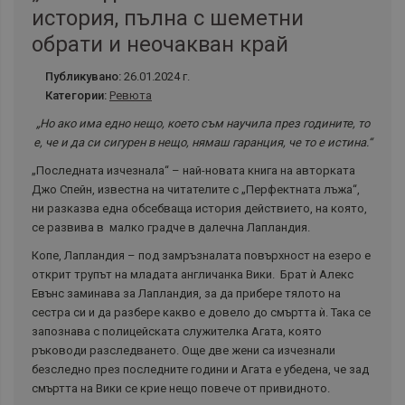
история, пълна с шеметни
обрати и неочакван край
Публикувано:
26.01.2024 г.
Категории:
Ревюта
„Но ако има едно нещо, което съм научила през годините, то
е, че и да си сигурен в нещо, нямаш гаранция, че то е истина.“
„Последната изчезнала“ – най-новата книга на авторката
Джо Спейн, известна на читателите с „Перфектната лъжа“,
ни разказва една обсебваща история действието, на която,
се развива в малко градче в далечна Лапландия.
Копе, Лапландия – под замръзналата повърхност на езеро е
открит трупът на младата англичанка Вики. Брат ѝ Алекс
Евънс заминава за Лапландия, за да прибере тялото на
сестра си и да разбере какво е довело до смъртта ѝ. Така се
запознава с полицейската служителка Агата, която
ръководи разследването. Още две жени са изчезнали
безследно през последните години и Агата е убедена, че зад
смъртта на Вики се крие нещо повече от привидното.