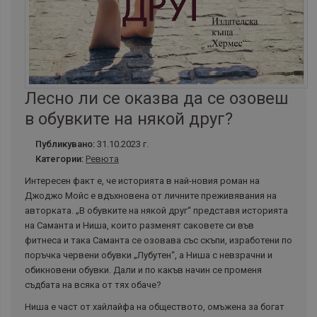
Лесно ли се оказва да се озовеш
в обувките на някой друг?
Публикувано:
31.10.2023 г.
Категории:
Ревюта
Интересен факт е, че историята в най-новия роман на
Джоджо Мойс е вдъхновена от личните преживявания на
авторката. „В обувките на някой друг“ представя историята
на Саманта и Ниша, които разменят саковете си във
фитнеса и така Саманта се озовава със скъпи, изработени по
поръчка червени обувки „Лубутен“, а Ниша с невзрачни и
обикновени обувки. Дали и по какъв начин се променя
съдбата на всяка от тях обаче?
Ниша е част от хайлайфа на обществото, омъжена за богат