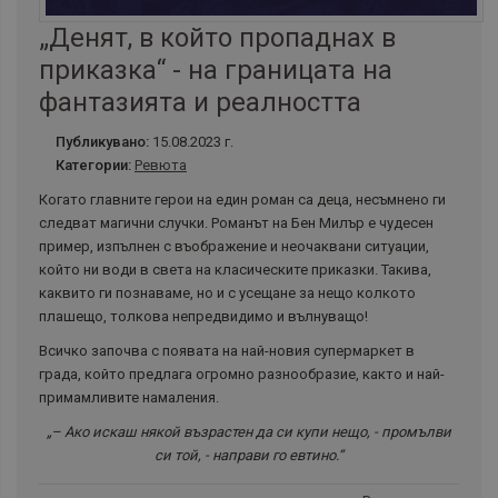
„Денят, в който пропаднах в
приказка“ - на границата на
фантазията и реалността
Публикувано:
15.08.2023 г.
Категории:
Ревюта
Когато главните герои на един роман са деца, несъмнено ги
следват магични случки. Романът на Бен Милър е чудесен
пример, изпълнен с въображение и неочаквани ситуации,
който ни води в света на класическите приказки. Такива,
каквито ги познаваме, но и с усещане за нещо колкото
плашещо, толкова непредвидимо и вълнуващо!
Всичко започва с появата на най-новия супермаркет в
града, който предлага огромно разнообразие, както и най-
примамливите намаления.
„– Ако искаш някой възрастен да си купи нещо, - промълви
си той, - направи го евтино.“