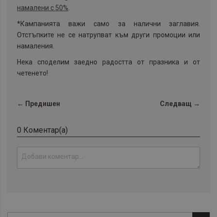
намалени с 50%
.
*Кампанията важи само за налични заглавия.
Отстъпките не се натрупват към други промоции или
намаления.
Нека споделим заедно радостта от празника и от
четенето!
← Предишен
Следващ →
0 Коментар(а)