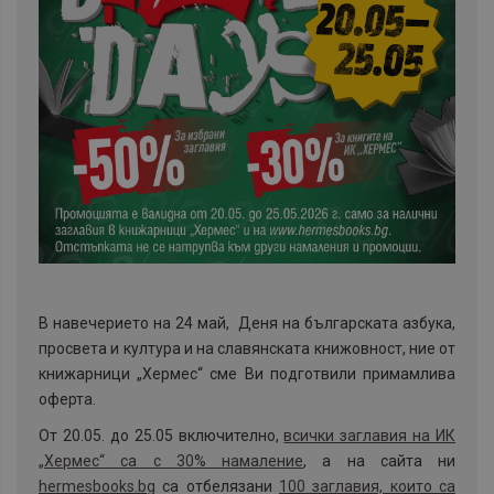
В навечерието на 24 май, Деня на българската азбука,
просвета и култура и на славянската книжовност, ние от
книжарници „Хермес“ сме Ви подготвили примамлива
оферта.
От 20.05. до 25.05 включително,
всички заглавия на ИК
„Хермес“ са с 30% намаление
, а на сайта ни
hermesbooks.bg
са отбелязани
100 заглавия, които са