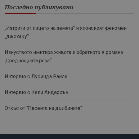
Последно публикувани
„Изтрити от лицето на земята“ и японският феномен
„джохацу“
Изкуството имитира живота и обратното в романа
„Среднощната роза“
Интервю с Лусинда Райли
Интервю с Кели Андерсън
Откъс от "Песента на дълбините"