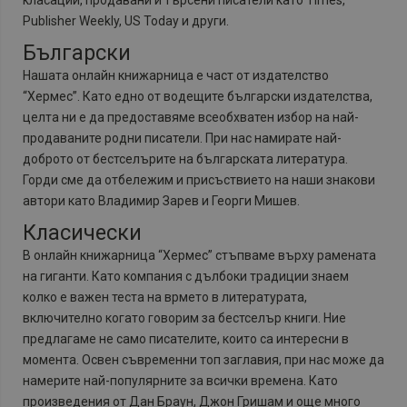
класации, продавани и търсени писатели като Times,
Publisher Weekly, US Today и други.
Български
Нашата онлайн книжарница е част от издателство
“Хермес”. Като едно от водещите български издателства,
целта ни е да предоставяме всеобхватен избор на най-
продаваните родни писатели. При нас намирате най-
доброто от бестселърите на българската литература.
Горди сме да отбележим и присъствието на наши знакови
автори като Владимир Зарев и Георги Мишев.
Класически
В онлайн книжарница “Хермес” стъпваме върху рамената
на гиганти. Като компания с дълбоки традиции знаем
колко е важен теста на врмето в литературата,
включително когато говорим за бестселър книги. Ние
предлагаме не само писателите, които са интересни в
момента. Освен съвременни топ заглавия, при нас може да
намерите най-популярните за всички времена. Като
произведения от Дан Браун, Джон Гришам и още много