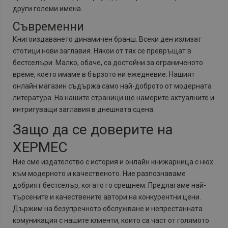
други големи имена.
Съвременни
Книгоиздаването динамичен бранш. Всеки ден излизат
стотици нови заглавия. Някои от тях се превръщат в
бестселъри. Малко, обаче, са достойни за ограниченото
време, което имаме в бързото ни ежедневие. Нашият
онлайн магазин съдържа само най-доброто от модерната
литература. На нашите страници ще намерите актуалните и
интригуващи заглавия в днешната сцена.
Защо да се доверите на
ХЕРМЕС
Ние сме издателство с история и онлайн книжарница с нюх
към модерното и качественото. Ние разпознаваме
добрият бестселър, когато го срещнем. Предлагаме най-
търсените и качествените автори на конкурентни цени.
Държим на безупречното обслужване и непрестанната
комуникация с нашите клиенти, които са част от голямото