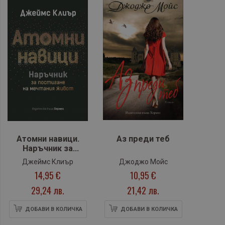
Атомни навици.
Аз преди теб
Наръчник за
постигане на
Джеймс Клиър
Джоджо Мойс
мечтания живот
14,95 €
10,95 €
(твърда
подвързия)
29,24 лв.
21,42 лв.
ДОБАВИ В КОЛИЧКА
ДОБАВИ В КОЛИЧКА