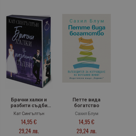
Брачни халки и
Петте вида
разбити съдби
богатство
(Милиардери с
Кат Сингълтън
Сахил Блум
черни
14,95 €
14,95 €
вратовръзки, кн.2),
с цветни порезки
29,24 лв.
29,24 лв.