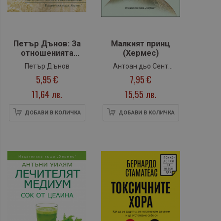
Петър Дънов: За
Малкият принц
отношенията
(Хермес)
между хората
Петър Дънов
Антоан дьо Сент
5,95 €
7,95 €
Екзюпери
11,64 лв.
15,55 лв.
ДОБАВИ В КОЛИЧКА
ДОБАВИ В КОЛИЧКА