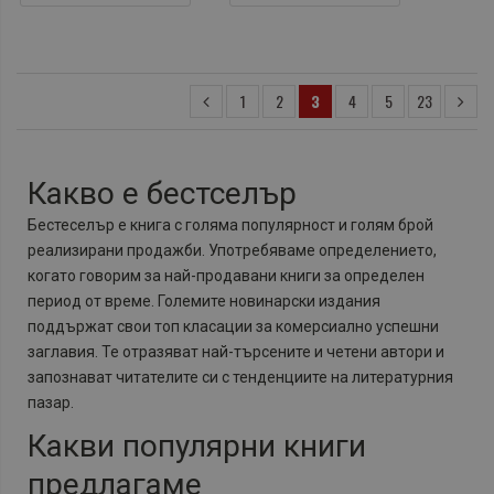
1
2
3
4
5
23
Какво е бестселър
Бестеселър е книга с голяма популярност и голям брой
реализирани продажби. Употребяваме определението,
когато говорим за най-продавани книги за определен
период от време. Големите новинарски издания
поддържат свои топ класации за комерсиално успешни
заглавия. Те отразяват най-търсените и четени автори и
запознават читателите си с тенденциите на литературния
пазар.
Какви популярни книги
предлагаме