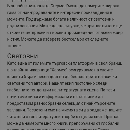
В онлайн книжарница “Хермес”може да намерите широка
гама от най-продаваните и интересни произведения в
момента. Поддържаме богата наличност от световни и
родни заглавия. Може да сте сигурни, че при нас винаги ще
откриете интересни и търсени произведения от всеки жанр
и стил. Можете да изберете бестселъри от следните
типове:
Световни
Като една от големите търговски платформи в своя бранш,
в онлайн книжарница “Хермес” осигуряваме на своите
клиенти бърз и лесен достъп до бестселърите на всички
световни топ автори. Нашият екип постоянно следи
глобалните тенденции на литературната сцена. По този
начин сме винаги информирани и в състояние да
предоставим разнообразна селекция от най-търсените
заглавия. Посветени сме на мисията си да радваме нашите
читатели с топ литературни творби от целия свят. При нас
може да намерите много книги, препоръчани от глобални