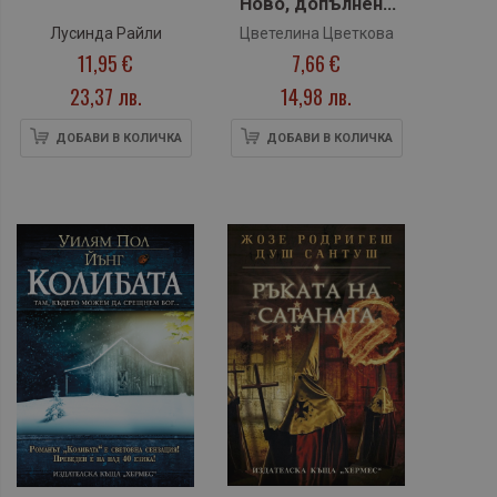
Ново, допълнено
издание
Лусинда Райли
Цветелина Цветкова
(Софтпрес)
11,95 €
7,66 €
23,37 лв.
14,98 лв.
ДОБАВИ В КОЛИЧКА
ДОБАВИ В КОЛИЧКА