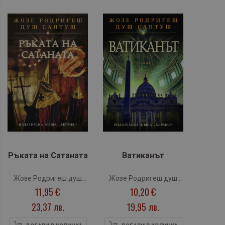
Ръката на Сатаната
Ватиканът
Жозе Родригеш душ
Жозе Родригеш душ
11,95 €
10,20 €
Сантуш
Сантуш
23,37 лв.
19,95 лв.