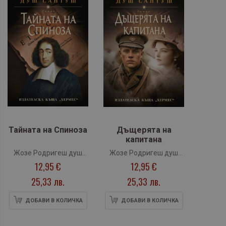
Тайната на Спиноза
Дъщерята на
капитана
Жозе Родригеш душ
Жозе Родригеш душ
12,95 €
12,95 €
Сантуш
Сантуш
25,33 лв.
25,33 лв.
ДОБАВИ В КОЛИЧКА
ДОБАВИ В КОЛИЧКА