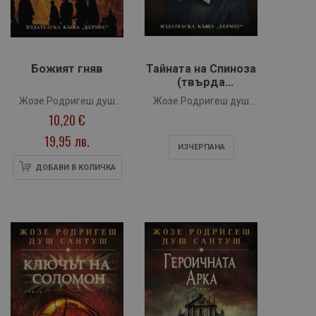
Божият гняв
Тайната на Спиноза
(твърда
подвързия)
Жозе Родригеш душ
Жозе Родригеш душ
10,20 €
Сантуш
Сантуш
19,95 лв.
ИЗЧЕРПАНA
ДОБАВИ В КОЛИЧКА