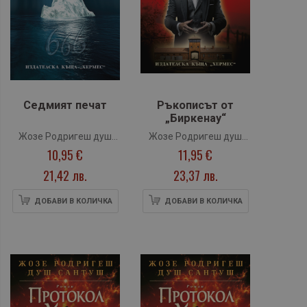
Седмият печат
Ръкописът от
„Биркенау“
Жозе Родригеш душ
Жозе Родригеш душ
10,95 €
11,95 €
Сантуш
Сантуш
21,42 лв.
23,37 лв.
ДОБАВИ В КОЛИЧКА
ДОБАВИ В КОЛИЧКА