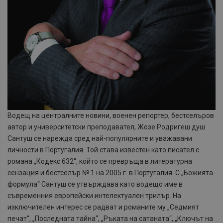
Водещ на централните новини, военен репортер, бестселъров
автор и университетски преподавател, Жозе Родригеш душ
Сантуш се нарежда сред най-популярните и уважавани
личности в Португалия. Той става известен като писател с
романа „Кодекс 632“, който се превръща в литературна
сензация и бестселър № 1 на 2005 г. в Португалия. С „Божията
формула“ Сантуш се утвърждава като водещо име в
съвременния европейски интелектуален трилър. На
изключителен интерес се радват и романите му „Седмият
печат“, „Последната тайна“, „Ръката на сатаната“, „Ключът на