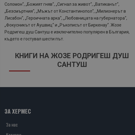
Соломон“, „Божият гняв“, „Сигнал за живот“, „Ватиканът“,
„Безсмъртния“, „Мъжът от Константинопол“, „Милионерът в
Лисабон“, „Героичната арка“, „Любовницата на губернатора“,
„Фокусникът от Аушвиц“ и „Ръкописът от Биркенау“. Жозе
Родригеш душ Сантуш е изключително популярен в България,
където е гостувал шести път.
КНИГИ НА ЖОЗЕ РОДРИГЕШ ДУШ
САНТУШ
ЗА ХЕРМЕС
За нас
Кариери