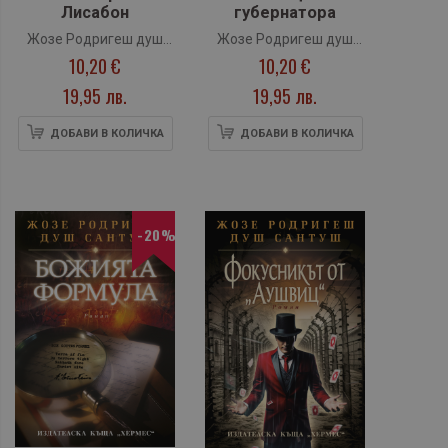
Лисабон
губернатора
Жозе Родригеш душ
Жозе Родригеш душ
10,20 €
10,20 €
Сантуш
Сантуш
19,95 лв.
19,95 лв.
ДОБАВИ В КОЛИЧКА
ДОБАВИ В КОЛИЧКА
-20%