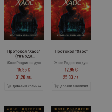
Протокол "Хаос"
Протокол "Хаос"
(твърда
подвързия)
Жозе Родригеш душ
Жозе Родригеш душ
15,95 €
12,95 €
Сантуш
Сантуш
31,20 лв.
25,33 лв.
ДОБАВИ В КОЛИЧКА
ДОБАВИ В КОЛИЧКА