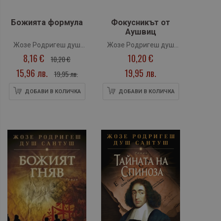
Божията формула
Фокусникът от
Аушвиц
Жозе Родригеш душ
Жозе Родригеш душ
8,16 €
10,20 €
Сантуш
Сантуш
10,20 €
15,96 лв.
19,95 лв.
19,95 лв.
ДОБАВИ В КОЛИЧКА
ДОБАВИ В КОЛИЧКА