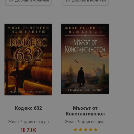
ДОБАВИ В КОЛИЧКА
ДОБАВИ В КОЛИЧКА
Кодекс 632
Мъжът от
Константинопол
Жозе Родригеш душ
Жозе Родригеш душ
10,20 €
рейтинг:
Сантуш
Сантуш