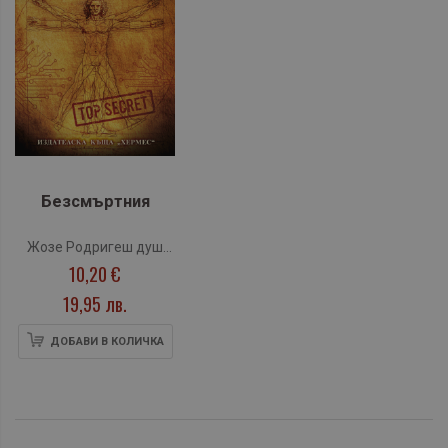
Безсмъртния
Жозе Родригеш душ
10,20 €
Сантуш
19,95 лв.
ДОБАВИ В КОЛИЧКА