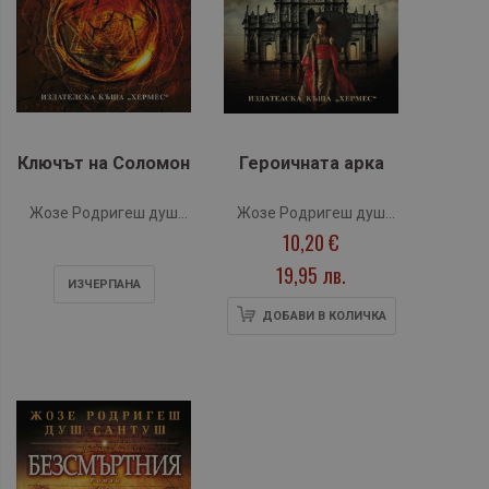
Ключът на Соломон
Героичната арка
Жозе Родригеш душ
Жозе Родригеш душ
10,20 €
Сантуш
Сантуш
19,95 лв.
ИЗЧЕРПАНA
ДОБАВИ В КОЛИЧКА