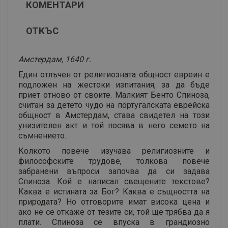
КОМЕНТАРИ
ОТКЪС
Амстердам, 1640 г.
Един отлъчен от религиозната общност евреин е
подложен на жестоки изпитания, за да бъде
приет отново от своите. Малкият Бенто Спиноза,
считан за детето чудо на португалската еврейска
общност в Амстердам, става свидетел на този
унизителен акт и той посява в него семето на
съмнението.
Колкото повече изучава религиозните и
философските трудове, толкова повече
забранени въпроси започва да си задава
Спиноза. Кой е написал свещените текстове?
Каква е истината за Бог? Каква е същността на
природата? Но отговорите имат висока цена и
ако не се откаже от тезите си, той ще трябва да я
плати. Спиноза се впуска в грандиозно