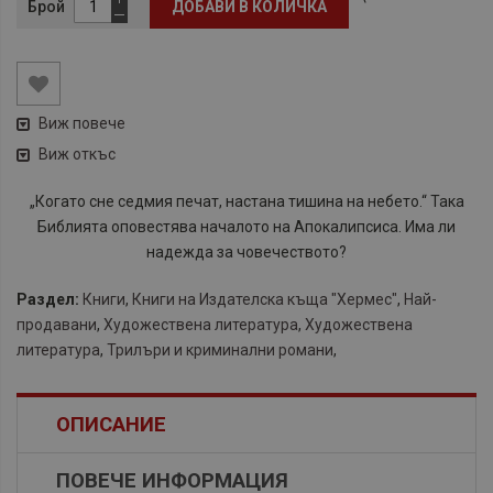
Брой
ДОБАВИ В КОЛИЧКА
Виж повече
Виж откъс
„Когато сне седмия печат, настана тишина на небето.“ Така
Библията оповестява началото на Апокалипсиса. Има ли
надежда за човечеството?
Раздел:
Книги
,
Книги на Издателска къща "Хермес"
,
Най-
продавани
,
Художествена литература
,
Художествена
литература
,
Трилъри и криминални романи
,
ОПИСАНИЕ
ПОВЕЧЕ ИНФОРМАЦИЯ