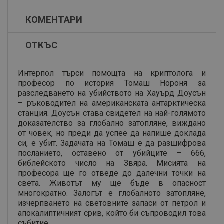
КОМЕНТАРИ
ОТКЪС
Интерпол търси помощта на криптолога и
професор по история Томаш Нороня за
разследването на убийството на Хауърд Доусън
– ръководител на американската антарктическа
станция. Доусън става свидетел на най-голямото
доказателство за глобално затопляне, виждано
от човек, но преди да успее да напише доклада
си, е убит. Задачата на Томаш е да разшифрова
посланието, оставено от убийците – 666,
библейското число на Звяра. Мисията на
професора ще го отведе до далечни точки на
света. Животът му ще бъде в опасност
многократно. Залогът е глобалното затопляне,
изчерпването на световните запаси от петрол и
апокалиптичният срив, който би съпроводил това
събитие.