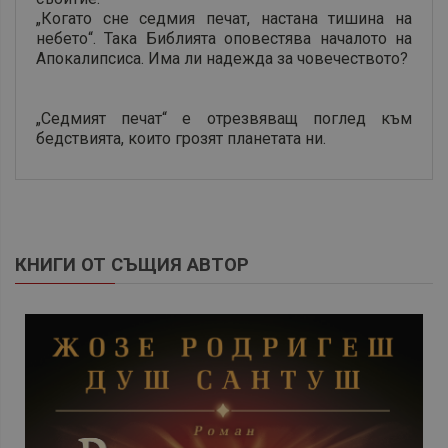
„Когато сне седмия печат, настана тишина на
небето“. Така Библията оповестява началото на
Апокалипсиса. Има ли надежда за човечеството?
„Седмият печат“ е отрезвяващ поглед към
бедствията, които грозят планетата ни.
КНИГИ ОТ СЪЩИЯ АВТОР