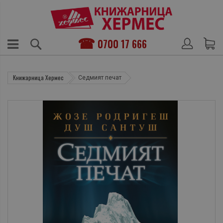
0700 17 666
Книжарница Хермес
Седмият печат