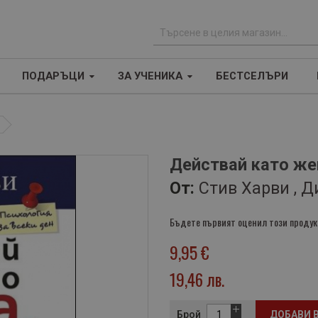
Т
ъ
ПОДАРЪЦИ
ЗА УЧЕНИКА
БЕСТСЕЛЪРИ
р
с
е
н
е
Действай като же
От:
Стив Харви , 
Бъдете първият оценил този продук
9,95 €
19,46 лв.
Брой
ДОБАВИ 