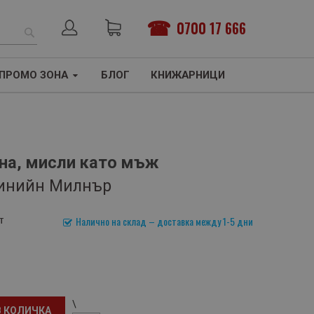
0700 17 666
ТЪРСЕНЕ
ПРОМО ЗОНА
БЛОГ
КНИЖАРНИЦИ
на, мисли като мъж
Динийн Милнър
т
Налично на склад – доставка между 1-5 дни
\
В КОЛИЧКА