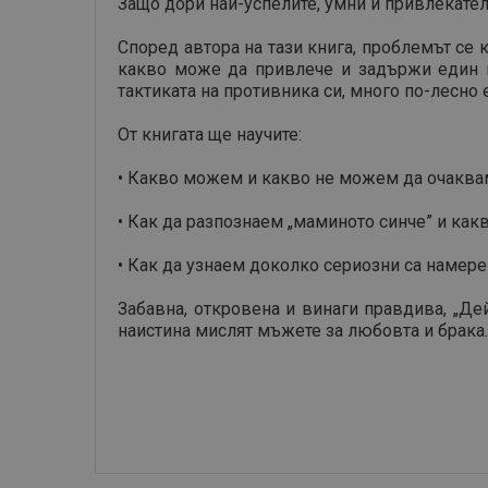
Защо дори най-успелите, умни и привлекате
Според автора на тази книга, проблемът се 
какво може да привлече и задържи един м
тактиката на противника си, много по-лесно 
От книгата ще научите:
• Какво можем и какво не можем да очаква
• Как да разпознаем „маминото синче” и как
• Как да узнаем доколко сериозни са намерен
Забавна, откровена и винаги правдива, „Де
наистина мислят мъжете за любовта и брака.