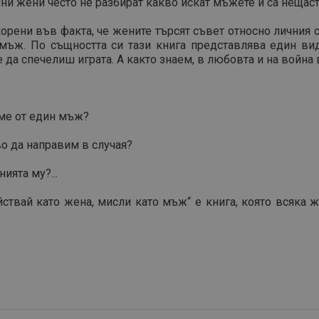
лни жени често не разбират какво искат мъжете и са нещас
корени във факта, че жените търсят съвет относно личния 
ъж. По същността си тази книга представлява един вид
е да спечелиш играта. А както знаем, в любовта и на война
ме от един мъж?
во да направим в случая?
ията му?...
йствай като жена, мисли като мъж“ е книга, която всяка ж