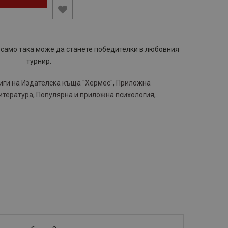
: само така може да станете победителки в любовния
турнир.
иги на Издателска къща "Хермес"
,
Приложна
итература
,
Популярна и приложна психология
,