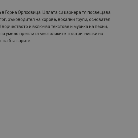
 в Горна Оряховица. Цялата си кариера тя посвещава
гог, ръководител на хорове, вокални групи, основател
Творчеството ѝ включва текстове и музика на песни,
ниги умело преплита многоликите пъстри нишки на
т на българите.