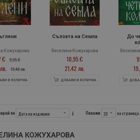
ъглени
Сълзата на Семла
До ч
к
а Кожухарова
Веселина Кожухарова
Веселина
7 €
10,95 €
9
9,95 €
лв.
21,42 лв.
19
19,46 лв.
АВИ В КОЛИЧКА
ДОБАВИ В КОЛИЧКА
ДОБА
ирай по
Покажи
на страница
ЕЛИНА КОЖУХАРОВА