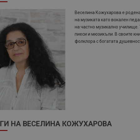
Веселина Кожухарова е родена
на музиката като вокален педа
на частно музикално училище. 
пиеси и мюзикъли. В своите к
фолклора с богатата душевнос
ГИ НА ВЕСЕЛИНА КОЖУХАРОВА