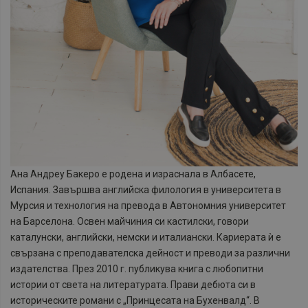
Ана Андреу Бакеро е родена и израснала в Албасете,
Испания. Завършва английска филология в университета в
Мурсия и технология на превода в Автономния университет
на Барселона. Освен майчиния си кастилски, говори
каталунски, английски, немски и италиански. Кариерата ѝ е
свързана с преподавателска дейност и преводи за различни
издателства. През 2010 г. публикува книга с любопитни
истории от света на литeратурата. Прави дебюта си в
историческите романи с „Принцесата на Бухенвалд“. В