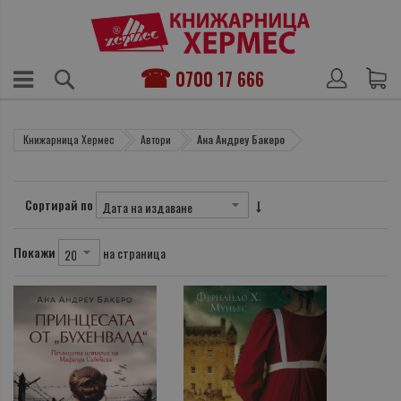
0700 17 666
Книжарница Хермес
Автори
Ана Андреу Бакеро
Сортирай по
Покажи
на страница