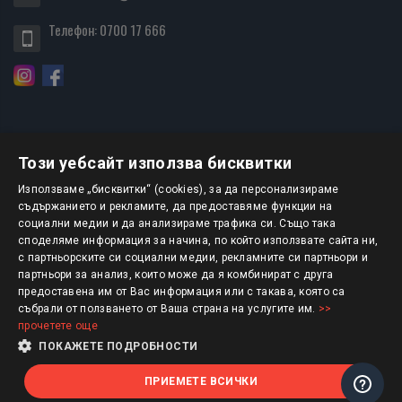
Телефон:
0700 17 666
Този уебсайт използва бисквитки
БЮЛЕТИН
Използваме „бисквитки“ (cookies), за да персонализираме
съдържанието и рекламите, да предоставяме функции на
социални медии и да анализираме трафика си. Също така
АБОНИРАНЕ
споделяме информация за начина, по който използвате сайта ни,
с партньорските си социални медии, рекламните си партньори и
партньори за анализ, които може да я комбинират с друга
предоставена им от Вас информация или с такава, която са
Авторско право © 2025 HERMESBOOKS.BG
събрали от ползването от Ваша страна на услугите им.
>>
прочетете още
1 EUR = 1.95583 BGN
ПОКАЖЕТЕ ПОДРОБНОСТИ
ПРИЕМЕТЕ ВСИЧКИ