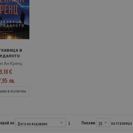
ткавица в
едалото
н Ан Кренц
9,18 €
7,95 лв.
АВИ В КОЛИЧКА
ирай по
Покажи
на страница