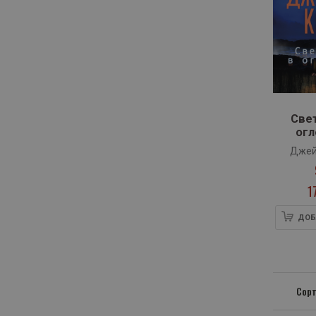
Све
огл
Джей
1
ДОБ
Сорт