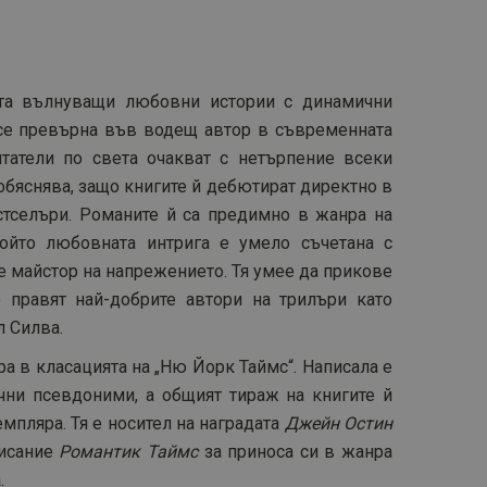
та вълнуващи любовни истории с динамични
е превърна във водещ автор в съвременната
татели по света очакват с нетърпение всеки
обяснява, защо книгите й дебютират директно в
стселъри.
Романите
й са предимно в жанра на
който любовната интрига е умело съчетана с
 майстор на напрежението. Тя умее да прикове
о правят най-добрите автори на трилъри като
 Силва.
ра в класацията на „Ню Йорк Таймс“. Написала е
чни псевдоними, а общият тираж на книгите й
мпляра. Тя е носител на наградата
Джейн Остин
писание
Романтик Таймс
за приноса си в жанра
.