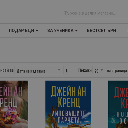
Т
ъ
ПОДАРЪЦИ
ЗА УЧЕНИКА
БЕСТСЕЛЪРИ
р
с
е
н
е
ирай по
Покажи
на страница