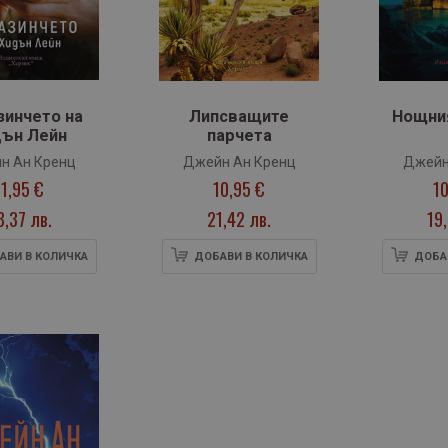
зинчето на
Липсващите
Нощни
ън Лейн
парчета
н Ан Кренц
Джейн Ан Кренц
Джейн
11,95 €
10,95 €
10
3,37 лв.
21,42 лв.
19
АВИ В КОЛИЧКА
ДОБАВИ В КОЛИЧКА
ДОБА