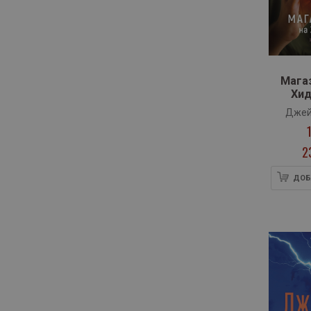
Мага
Хид
Джей
2
ДОБ