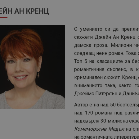
ЙН АН КРЕНЦ
С умението си да препли
сюжети Джейн Ан Кренц с
дамска проза. Милиони чи
следващ неин роман. Това 
Топ 5 на класациите за бе
романтичния съспенс, в 
криминален сюжет. Кренц е
вниманието така, както г
Джеймс Патерсън и Даниъл
Автор е на
над
5
0 бестселъ
над 170 романа под разли
надхвърля 30 милиона екзе
Комеморътив Медъл
на с
на романтичната литература