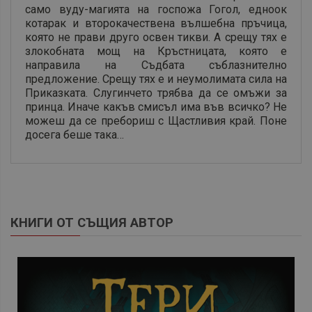
само вуду-магията на госпожа Гогол, едноок
котарак и второкачествена вълшебна пръчица,
която не прави друго освен тикви. А срещу тях е
злокобната мощ на Кръстницата, която е
направила на Съдбата съблазнително
предложение. Срещу тях е и неумолимата сила на
Приказката. Слугинчето трябва да се омъжи за
принца. Иначе какъв смисъл има във всичко? Не
можеш да се пребориш с Щастливия край. Поне
досега беше така…
КНИГИ ОТ СЪЩИЯ АВТОР