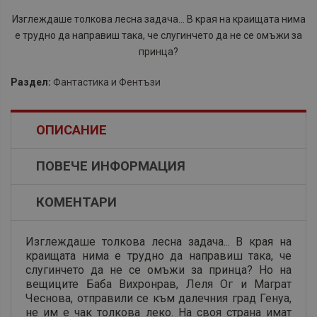
Изглеждаше толкова лесна задача... В края на краищата нима
е трудно да направиш така, че слугинчето да не се омъжи за
принца?
Раздел:
Фантастика и Фентъзи
ОПИСАНИЕ
ПОВЕЧЕ ИНФОРМАЦИЯ
КОМЕНТАРИ
Изглеждаше толкова лесна задача... В края на
краищата нима е трудно да направиш така, че
слугинчето да не се омъжи за принца? Но на
вещиците Баба Вихронрав, Леля Ог и Маграт
Чеснова, отправили се към далечния град Генуа,
не им е чак толкова леко. На своя страна имат