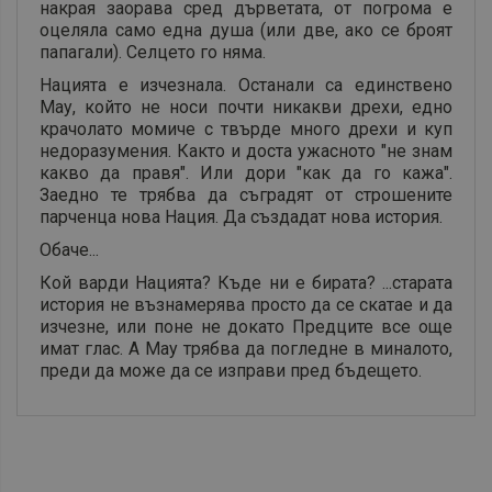
накрая заорава сред дърветата, от погрома е
оцеляла само една душа (или две, ако се броят
папагали). Селцето го няма.
Нацията е изчезнала. Останали са единствено
Мау, който не носи почти никакви дрехи, едно
крачолато момиче с твърде много дрехи и куп
недоразумения. Както и доста ужасното "не знам
какво да правя". Или дори "как да го кажа".
Заедно те трябва да съградят от строшените
парченца нова Нация. Да създадат нова история.
Обаче...
Кой варди Нацията? Къде ни е бирата? ...старата
история не възнамерява просто да се скатае и да
изчезне, или поне не докато Предците все още
имат глас. А Мау трябва да погледне в миналото,
преди да може да се изправи пред бъдещето.