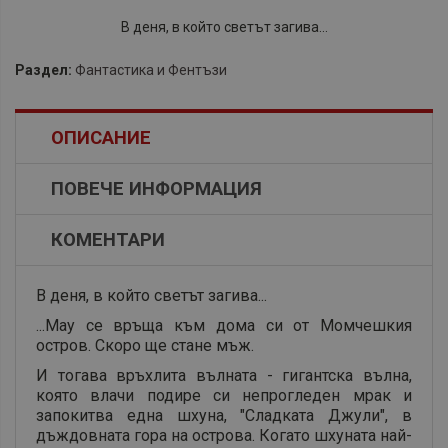
В деня, в който светът загива...
Раздел:
Фантастика и Фентъзи
ОПИСАНИЕ
ПОВЕЧЕ ИНФОРМАЦИЯ
КОМЕНТАРИ
В деня, в който светът загива...
...Мау се връща към дома си от Момчешкия
остров. Скоро ще стане мъж.
И тогава връхлита вълната - гигантска вълна,
която влачи подире си непрогледен мрак и
запокитва една шхуна, "Сладката Джули", в
дъждовната гора на острова. Когато шхуната най-