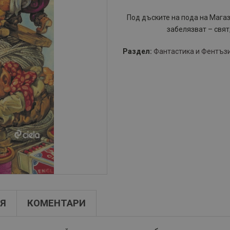
Под дъските на пода на Магаз
забелязват – свят
Раздел:
Фантастика и Фентъз
Я
КОМЕНТАРИ