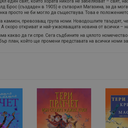
ял един свят, който хората никога не забелязват – свят, н
д Брос (създаден в 1905) е сътворил Магазина, за да могат 
нка просто не би могло да съществува. Това е положението
а камион, превозващ група номи. Новодошлите твърдят, че
и. А скоро откриват и най-ужасяващата новина от всички –
ма какво да ги спре. Сега съдбините на цялото номечеств
бър план, който ще промени представата на всички номи за