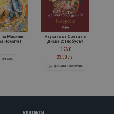
 на Масклин
Науката от Света на
Грима
 за Номите)
Диска 2: Глобусът
2 (Тр
11,76 €
23,00 лв.
ЧЕРПАНA
ДОБАВИ В КОЛИЧКА
КОНТАКТИ