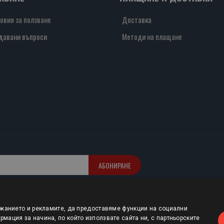
овия за ползване
Доставка
давани въпроси
Методи на плащане
АБОНИРАНЕ
ржанието и рекламите, да предоставяме функции на социални
мация за начина, по който използвате сайта ни, с партньорските