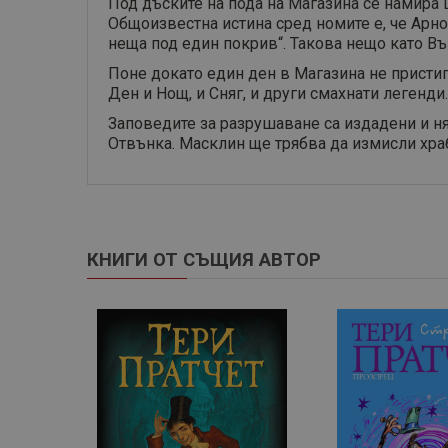
Под дъските на пода на Магазина се намира ц
Общоизвестна истина сред номите е, че Арнол
неща под един покрив“. Такова нещо като Въ
Поне докато един ден в Магазина не пристиг
Ден и Нощ, и Сняг, и други смахнати легенд
Заповедите за разрушаване са издадени и ня
Отвънка. Масклин ще трябва да измисли хра
КНИГИ ОТ СЪЩИЯ АВТОР