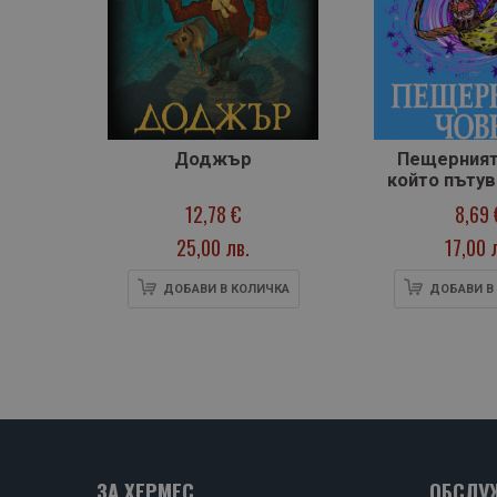
Доджър
Пещерният
който пъту
време
12,78 €
8,69 
25,00 лв.
17,00 
ДОБАВИ В КОЛИЧКА
ДОБАВИ В
ЗА ХЕРМЕС
ОБСЛУ