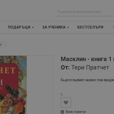
Т
ъ
ПОДАРЪЦИ
ЗА УЧЕНИКА
БЕСТСЕЛЪРИ
р
с
е
е)
н
е
Масклин - книга 1
От:
Тери Пратчет
Бъдете първият оценил този продук
\
Виж повече