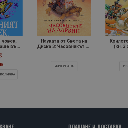
 човек,
Науката от Света на
Крилете
ваше във
Диска 3: Часовникът на
(кн. 3
то
Дарвин
€
лв.
ИЗЧЕРПАНA
ИЗ
 КОЛИЧКА
ЖВАНЕ
ПЛАЩАНЕ И ДОСТАВКА