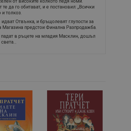
аселен от високите колкото педя номи.
те да го обитават, и е постановил: „Всички
 и толкоз.
 идват Отвънка, и бръщолевят глупости за
 на Магазина предстои Финална Разпродажба.
о падат в ръцете на младия Масклин, дошъл
 света…