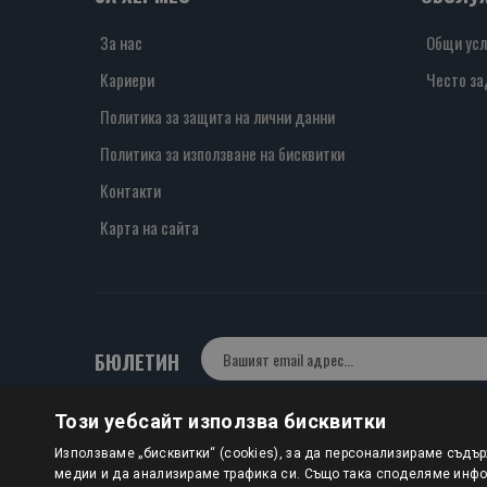
За нас
Общи усл
Кариери
Често за
Политика за защита на лични данни
Политика за използване на бисквитки
Контакти
Карта на сайта
БЮЛЕТИН
Този уебсайт използва бисквитки
Авторско право © 2025 HERMESBOOKS.BG
Използваме „бисквитки“ (cookies), за да персонализираме съдъ
медии и да анализираме трафика си. Също така споделяме инфор
1 EUR = 1.95583 BGN