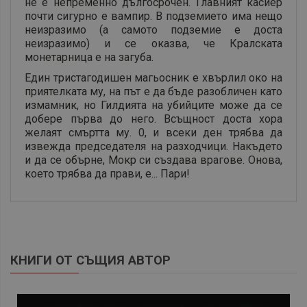
не е непременно дългосрочен. Главният касиер
почти сигурно е вампир. В подземието има нещо
неизразимо (а самото подземие е доста
неизразимо) и се оказва, че Кралската
монетарница е на загуба.
Един тристагодишен магьосник е хвърлил око на
приятелката му, на път е да бъде разобличен като
измамник, но Гилдията на убийците може да се
добере първа до него. Всъщност доста хора
желаят смъртта му. 0, и всеки ден трябва да
извежда председателя на разходчици. Накъдето
и да се обърне, Мокр си създава врагове. Онова,
което трябва да прави, е... Пари!
КНИГИ ОТ СЪЩИЯ АВТОР