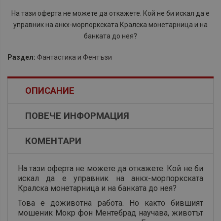
На тази оферта не можете да откажете. Кой не би искал да е
управник на анкх-морпоркската Кралска монетарница и на
банката до нея?
Раздел:
Фантастика и Фентъзи
ОПИСАНИЕ
ПОВЕЧЕ ИНФОРМАЦИЯ
КОМЕНТАРИ
На тази оферта не можете да откажете. Кой не би
искал да е управник на анкх-морпоркската
Кралска монетарница и на банката до нея?
Това е доживотна работа. Но както бившият
мошеник Мокр фон Ментебрад научава, животът