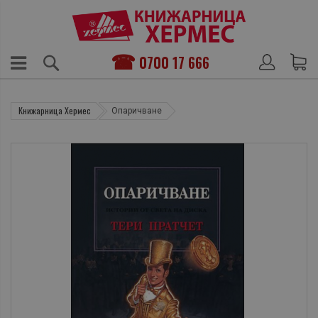
0700 17 666
Книжарница Хермес
Опаричване