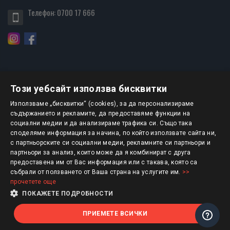
Телефон:
0700 17 666
Този уебсайт използва бисквитки
БЮЛЕТИН
Използваме „бисквитки“ (cookies), за да персонализираме
съдържанието и рекламите, да предоставяме функции на
социални медии и да анализираме трафика си. Също така
АБОНИРАНЕ
споделяме информация за начина, по който използвате сайта ни,
с партньорските си социални медии, рекламните си партньори и
партньори за анализ, които може да я комбинират с друга
предоставена им от Вас информация или с такава, която са
Авторско право © 2025 HERMESBOOKS.BG
събрали от ползването от Ваша страна на услугите им.
>>
прочетете още
1 EUR = 1.95583 BGN
ПОКАЖЕТЕ ПОДРОБНОСТИ
ПРИЕМЕТЕ ВСИЧКИ