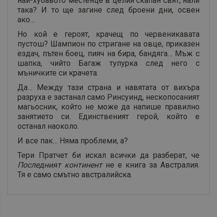
най-хубавото местенце в целия скапан свят, нали
така? И то ще загине след броени дни, освен
ако…
Но кой е героят, крачещ по червеникавата
пустош? Шампион по стригане на овце, приказен
ездач, пътен боец, пияч на бира, бандяга… Мъж с
шапка, чийто Багаж тупурка след него с
мъничките си крачета.
Да… Между тази страна и навятата от вихъра
разруха е застанал само Ринсуинд, нескопосаният
магьосник, който не може да напише правилно
занятието си. Единственият герой, който е
останал наоколо.
И все пак… Няма проблеми, а?
Тери Пратчет би искал всички да разберат, че
Последният континент
не е книга за Австралия.
Тя е само смътно австралийска.