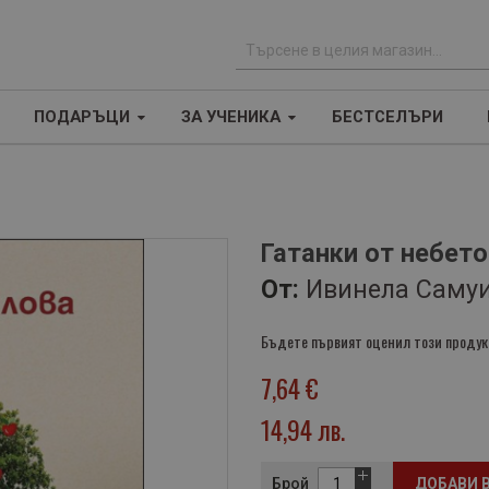
Т
ъ
ПОДАРЪЦИ
ЗА УЧЕНИКА
БЕСТСЕЛЪРИ
р
с
е
н
е
Гатанки от небето
От:
Ивинела Саму
Бъдете първият оценил този продук
7,64 €
14,94 лв.
Брой
ДОБАВИ 