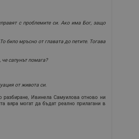
справят с проблемите си. Ако има Бог, защо
То било мръсно от главата до петите. Тогава
, че сапунът помага?
туация от живота си.
око разбиране, Ивинела Самуилова отново ни
та вяра могат да бъдат реално прилагани в