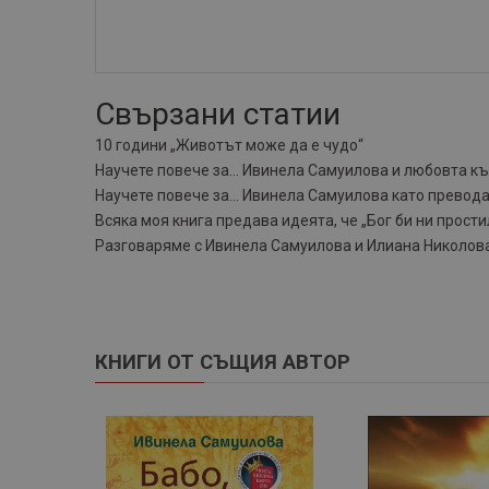
Свързани статии
10 години „Животът може да е чудо“
Научете повече за... Ивинела Самуилова и любовта 
Научете повече за... Ивинела Самуилова като превод
Всяка моя книга предава идеята, че „Бог би ни прост
Разговаряме с Ивинела Самуилова и Илиана Николова
КНИГИ ОТ СЪЩИЯ АВТОР