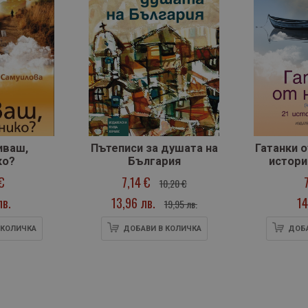
иваш,
Пътеписи за душата на
Гатанки о
ко?
България
истори
€
7,14 €
10,20 €
лв.
13,96 лв.
14
19,95 лв.
 КОЛИЧКА
ДОБАВИ В КОЛИЧКА
ДОБА