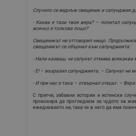
Случило се веднъж свещеник и сапунджия да
- Каква е тази твоя вяра? – попитал сапун
всичко е толкова лошо?
Свещеникът не отговорил нищо. Продължили т
свещеникът се обърнал към сапунджията:
- Нали казваш, че сапунът отмива всякаква 
- Е! – възразил сапунджията. – Сапунът не мо
- И при нас е така – отвърнал отецът. – Вяр
С притчи, забавни истории и истински случ
провокира да прогледнем за чудото на жив
ежедневието ни, така че в него да има пове