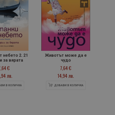
т небето 2. 21
Животът може да е
От 
и за вярата
чудо
(м
7,64 €
7,64 €
,94 лв.
14,94 лв.
ВИ В КОЛИЧКА
ДОБАВИ В КОЛИЧКА