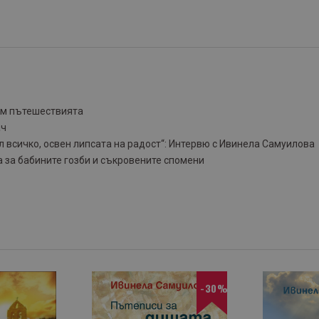
към пътешествията
ач
ил всичко, освен липсата на радост“: Интервю с Ивинела Самуилова
 за бабините гозби и съкровените спомени
-30%