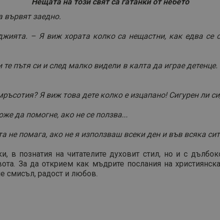
Нещата на този свят са гатанки от небето
 вървят заедно.
джията. – Я виж хората колко са нещастни, как едва се 
е пътя си и след малко видели в калта да играе детенце. 
мръсотия? Я виж това дете колко е изцапано! Сигурен ли си
же да помогне, ако не се ползва...
ата не помага, ако не я използваш всеки ден и във всяка си
ки, в познатия на читателите духовит стил, но и с дълб
ота. За да открием как мъдрите послания на християнска
че смисъл, радост и любов.