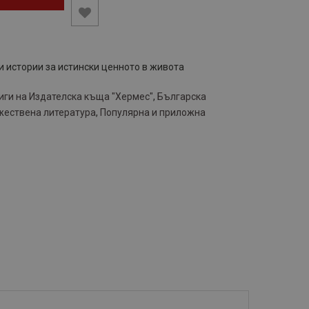
 истории за истински ценното в живота
иги на Издателска къща "Хермес"
,
Българска
жествена литература
,
Популярна и приложна