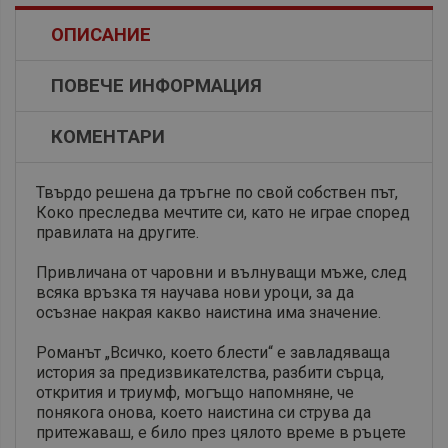
ОПИСАНИЕ
ПОВЕЧЕ ИНФОРМАЦИЯ
КОМЕНТАРИ
Твърдо решена да тръгне по свой собствен път,
Коко преследва мечтите си, като не играе според
правилата на другите.
Привличана от чаровни и вълнуващи мъже, след
всяка връзка тя научава нови уроци, за да
осъзнае накрая какво наистина има значение.
Романът „Всичко, което блести“ е завладяваща
история за предизвикателства, разбити сърца,
открития и триумф, могъщо напомняне, че
понякога онова, което наистина си струва да
притежаваш, е било през цялото време в ръцете