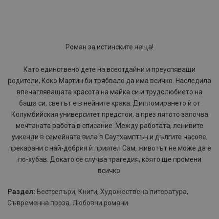
Роман за истинските неща!
Като единствено дете на всеотдайни и преуспяващи
родители, Коко Мартин би трябвало да има всичко. Наследила
впечатляващата красота на майка си и трудолюбието на
баща си, светът е в нейните крака. Дипломирането ѝ от
Колумбийския университет предстои, а през лятото започва
мечтаната работа в списание. Между работата, ленивите
уикенди в семейната вила в Саутхамптън и дългите часове,
прекарани с най-добрия ѝ приятел Сам, животът не може да е
по-хубав. Докато се случва трагедия, която ще промени
всичко.
Раздел:
Бестселъри
,
Книги
,
Художествена литература
,
Съвременна проза
,
Любовни романи