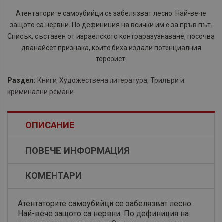
Атентаторите самоубийци се забелязват лесно. Най-вече
защото са нервни. По дефиниция на всички им е за пръв път.
Списък, съставен от израелското контраразузнаване, посочва
дванайсет признака, които биха издали потенциалния
терорист.
Раздел:
Книги
,
Художествена литература
,
Трилъри и
криминални романи
ОПИСАНИЕ
ПОВЕЧЕ ИНФОРМАЦИЯ
КОМЕНТАРИ
Атентаторите самоубийци се забелязват лесно.
Най-вече защото са нервни. По дефиниция на