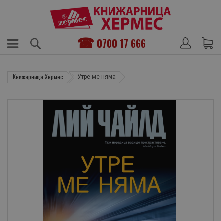
0700 17 666
Книжарница Хермес
Утре ме няма