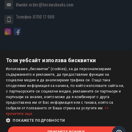
Имейл:
order@hermesbooks.com
Телефон:
0700 17 666
Този уебсайт използва бисквитки
БЮЛЕТИН
Използваме „бисквитки“ (cookies), за да персонализираме
съдържанието и рекламите, да предоставяме функции на
социални медии и да анализираме трафика си. Също така
АБОНИРАНЕ
споделяме информация за начина, по който използвате сайта ни,
с партньорските си социални медии, рекламните си партньори и
партньори за анализ, които може да я комбинират с друга
предоставена им от Вас информация или с такава, която са
Авторско право © 2025 HERMESBOOKS.BG
събрали от ползването от Ваша страна на услугите им.
>>
прочетете още
1 EUR = 1.95583 BGN
ПОКАЖЕТЕ ПОДРОБНОСТИ