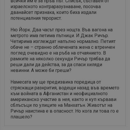
всички им е за пръв път. Списък, съставен от
израелското контраразузнаване, посочва
дванайсет признака, които биха издали
потенциалния терорист.
Ню Йорк. Два часът през нощта. Във вагона на
метрото има петима пътници. И Джак Ричър.
Четирима изглеждат напълно нормално. Петият
обаче не – странно облечената жена с втренчен
поглед очевидно е на ръба на отчаянието. В
рамките на няколко секунди Ричър трябва да
реши дали да действа, за да спаси хиляди
невинни. А може би греши?
Намесата му ще предизвика поредица от
стряскащи разкрития, водещи назад във времето
към войната в Афганистан и неофициалното
американско участие в нея, както и куп кървави
сблъсъци по улиците на Манхатън. Животът на
Ричър наистина е в опасност. Но кога ли това го е
плашело?