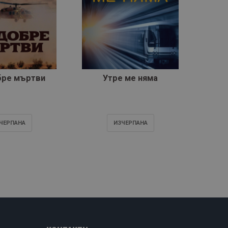
бре мъртви
Утре ме няма
ЧЕРПАНA
ИЗЧЕРПАНA