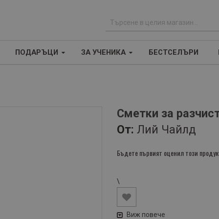
Т
ъ
ПОДАРЪЦИ
ЗА УЧЕНИКА
БЕСТСЕЛЪРИ
р
с
е
н
е
Сметки за разчис
От:
Лий Чайлд
Бъдете първият оценил този продук
\
Виж повече