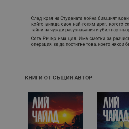
След края на Студената война бившият воен
който вижда своя най-голям враг, когото с
тайни на чужди разузнавания и убил партньор
Сега Ричър има цел. Има сметки за разчист
операция, за да постигне това, което някои 
КНИГИ ОТ СЪЩИЯ АВТОР