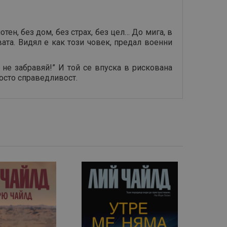
н, без дом, без страх, без цел… До мига, в
ата. Видял е как този човек, предал военни
 не забравяй!” И той се впуска в рискована
росто справедливост.