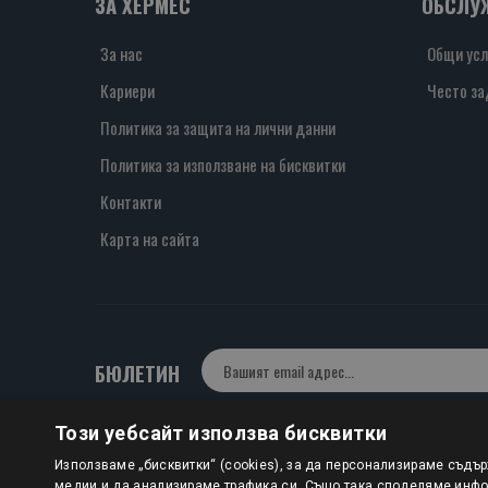
ЗА ХЕРМЕС
ОБСЛУ
За нас
Общи усл
Кариери
Често за
Политика за защита на лични данни
Политика за използване на бисквитки
Контакти
Карта на сайта
БЮЛЕТИН
Този уебсайт използва бисквитки
Авторско право © 2025 HERMESBOOKS.BG
Използваме „бисквитки“ (cookies), за да персонализираме съдъ
медии и да анализираме трафика си. Също така споделяме инфор