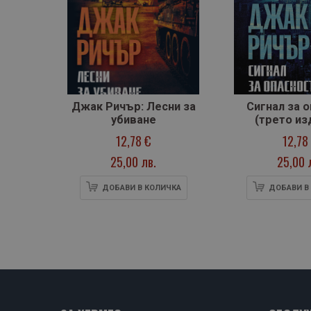
Джак Ричър: Лесни за
Сигнал за 
убиване
(трето из
12,78 €
12,78
25,00 лв.
25,00 
ДОБАВИ В КОЛИЧКА
ДОБАВИ В