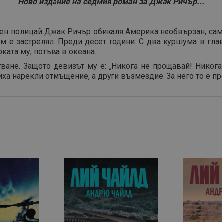
Ново издание на седмия роман за Джак Ричър...
ен полицай Джак Ричър обикаля Америка необвързан, самоте
ам е застрелял. Преди десет години. С два куршума в глав
ката му, потъва в океана.
ване. Защото девизът му е: „Никога не прощавай! Никога
биха нарекли отмъщение, а други възмездие. За него то е п