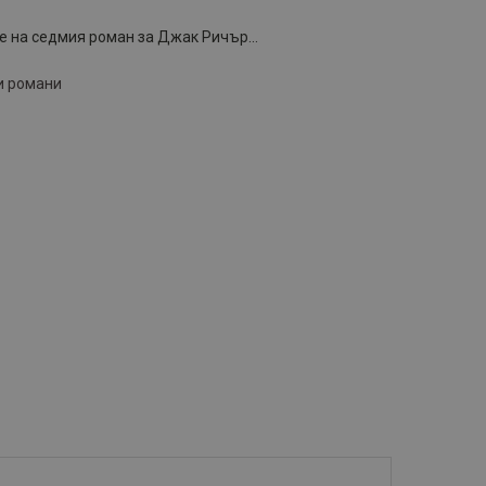
е на седмия роман за Джак Ричър...
и романи