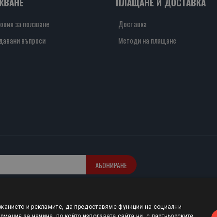
ЖВАНЕ
ПЛАЩАНЕ И ДОСТАВКА
овия за ползване
Доставка
давани въпроси
Методи на плащане
АБОНИРАНЕ
ржанието и рекламите, да предоставяме функции на социални
мация за начина, по който използвате сайта ни, с партньорските