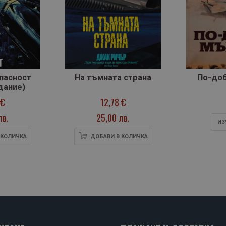
опасност
На тъмната страна
По-до
дание)
 €
12,78 €
лв.
25,00 лв.
ИЗ
 КОЛИЧКА
ДОБАВИ В КОЛИЧКА