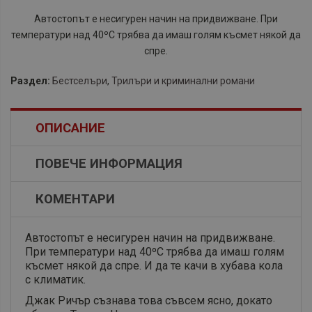
Автостопът е несигурен начин на придвижване. При
температури над 40ºC трябва да имаш голям късмет някой да
спре.
Раздел:
Бестселъри
,
Трилъри и криминални романи
ОПИСАНИЕ
ПОВЕЧЕ ИНФОРМАЦИЯ
КОМЕНТАРИ
Автостопът е несигурен начин на придвижване.
При температури над 40ºC трябва да имаш голям
късмет някой да спре. И да те качи в хубава кола
с климатик.
Джак Ричър съзнава това съвсем ясно, докато