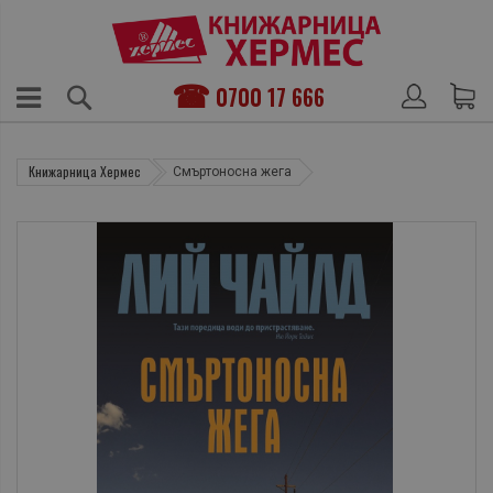
0700 17 666
Книжарница Хермес
Смъртоносна жега