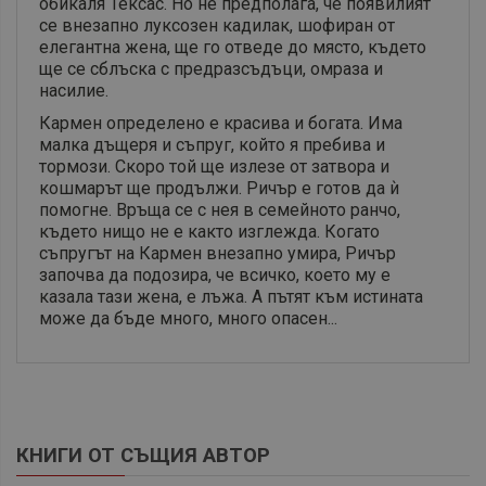
обикаля Тексас. Но не предполага, че появилият
се внезапно луксозен кадилак, шофиран от
елегантна жена, ще го отведе до място, където
ще се сблъска с предразсъдъци, омраза и
насилие.
Кармен определено е красива и богата. Има
малка дъщеря и съпруг, който я пребива и
тормози. Скоро той ще излезе от затвора и
кошмарът ще продължи. Ричър е готов да ѝ
помогне. Връща се с нея в семейното ранчо,
където нищо не е както изглежда. Когато
съпругът на Кармен внезапно умира, Ричър
започва да подозира, че всичко, което му е
казала тази жена, е лъжа. А пътят към истината
може да бъде много, много опасен
...
КНИГИ ОТ СЪЩИЯ АВТОР