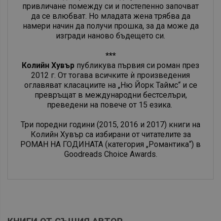
привличане помежду си и постепенно започват
да се влюбват. Но младата жена трябва да
намери начин да получи прошка, за да може да
изгради наново бъдещето си.
***
Колийн Хувър
публикува първия си роман през
2012 г. От тогава всичките ѝ произведения
оглавяват класациите на „Ню Йорк Таймс“ и се
превръщат в международни бестселъри,
преведени на повече от 15 езика.
Три поредни години (2015, 2016 и 2017) книги на
Колийн Хувър са избирани от читателите за
РОМАН НА ГОДИНАТА (категория „Романтика“) в
Goodreads Choice Awards.