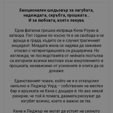
​Емоционален шедьовър за загубата,
надеждата, скръбта, прошката...
И за любовта, която лекува.
Eдна фатална грешка изпраща Кена Роуан в
затвора. Пет години по-късно тя е на свобода и се
връща в града, където се е случил трагичният
инцидент. Младата жена се надява да заживее
отново с четиригодишната си дъщеричка. Но
изглежда, че последствията от нейната постъпка
са изгорили всички мостове към изкуплението и
прошката, независимо от усилените ѝ опити да се
докаже.
Единственият човек, който не я е отхвърлил
напълно е Леджър Уорд – собственик на местен
бар и връзката на Кена с дъщеря ѝ. Но ако някой
разкрие, че той ѝ помага, двамата рискуват да
изгубят всичко, което е важно за тях.
Кена и Леджър не могат да устоят на силното