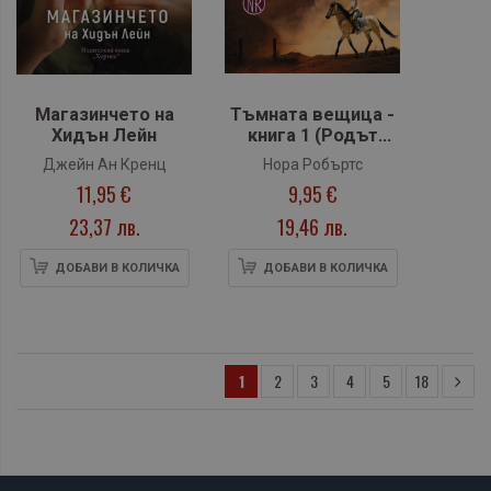
Магазинчето на
Тъмната вещица -
Хидън Лейн
книга 1 (Родът
О`Дуайър)
Джейн Ан Кренц
Нора Робъртс
11,95 €
9,95 €
23,37 лв.
19,46 лв.
ДОБАВИ В КОЛИЧКА
ДОБАВИ В КОЛИЧКА
1
2
3
4
5
18