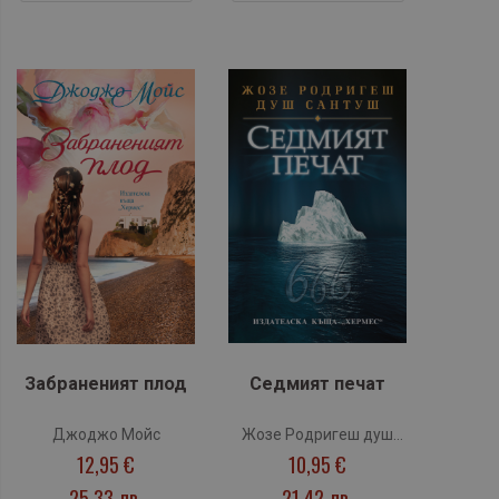
Забраненият плод
Седмият печат
Джоджо Мойс
Жозе Родригеш душ
12,95 €
10,95 €
Сантуш
25,33 лв.
21,42 лв.