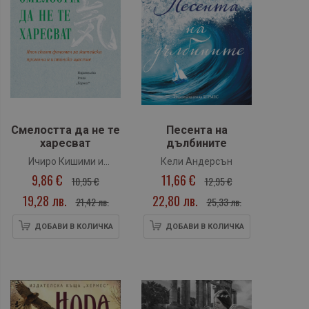
Смелостта да не те
Песента на
харесват
дълбините
Ичиро Кишими и
Кели Андерсън
9,86 €
11,66 €
Фумитаке Кога
10,95 €
12,95 €
19,28 лв.
22,80 лв.
21,42 лв.
25,33 лв.
ДОБАВИ В КОЛИЧКА
ДОБАВИ В КОЛИЧКА