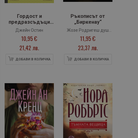
Гордост и
Ръкописът от
предразсъдъци
„Биркенау“
(Клуб класика)
Джейн Остин
Жозе Родригеш душ
10,95 €
11,95 €
Сантуш
21,42 лв.
23,37 лв.
ДОБАВИ В КОЛИЧКА
ДОБАВИ В КОЛИЧКА