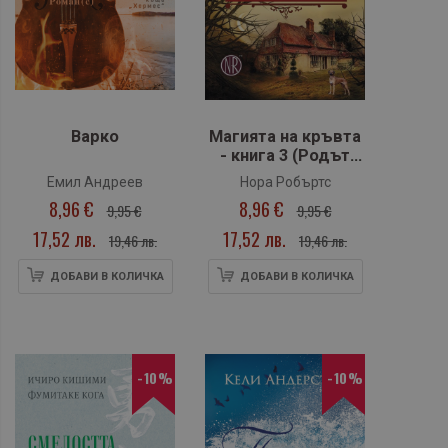
Варко
Магията на кръвта
- книга 3 (Родът
О`Дуайър)
Емил Андреев
Нора Робъртс
8,96 €
8,96 €
9,95 €
9,95 €
17,52 лв.
17,52 лв.
19,46 лв.
19,46 лв.
ДОБАВИ В КОЛИЧКА
ДОБАВИ В КОЛИЧКА
-10%
-10%