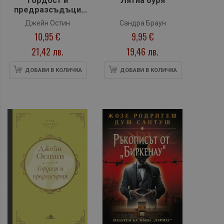
Гордост и
Лятна буря
предразсъдъци
(Клуб класика) -
Джейн Остин
Сандра Браун
лукс
10,95 €
9,95 €
21,42 лв.
19,46 лв.
ДОБАВИ В КОЛИЧКА
ДОБАВИ В КОЛИЧКА