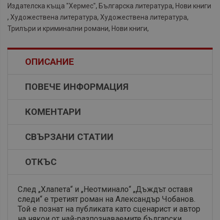
Издателска къща "Хермес"
,
Българска литература
,
Нови книги
,
Художествена литература
,
Художествена литература
,
Трилъри и криминални романи
,
Нови книги
,
ОПИСАНИЕ
ПОВЕЧЕ ИНФОРМАЦИЯ
КОМЕНТАРИ
СВЪРЗАНИ СТАТИИ
ОТКЪС
След „Хлапета“ и „Неотминало“ „Дъждът оставя
следи“ е третият роман на Александър Чобанов.
Той е познат на публиката като сценарист и автор
на някои от най-разпознаваемите български