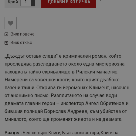
Брой
ДОБАВИ В КОЛИЧКА
Виж повече
Виж откъс
„Дъждът оставя следи“ е криминален роман, който
проследява разследването около една мистериозна
находка в тайно скривалище в Рилския манастир.
Намерени са човешки кости, които крият дълбоко
пазени тайни. Открива ги йеромонах Климент, насочен
от анонимно писмо. Разплитането на случая води
двамата главни герои – инспектор Ангел Обретенов и
бившия полицай Борислав Андреев, към убийства от
миналото, които ще променят живота и на двамата.
Раздел:
Бестселъри
,
Книги
,
Български автори
,
Книги на