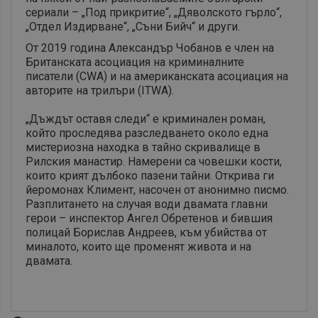
сериали – „Под прикритие“, „Дяволското гърло“,
„Отдел Издирване“, „Съни Бийч“ и други.
От 2019 година Александър Чобанов е член на
Британската асоциация на криминалните
писатели (CWA) и на американската асоциация на
авторите на трилъри (ITWA).
„Дъждът оставя следи“ е криминален роман,
който проследява разследването около една
мистериозна находка в тайно скривалище в
Рилския манастир. Намерени са човешки кости,
които крият дълбоко пазени тайни. Открива ги
йеромонах Климент, насочен от анонимно писмо.
Разплитането на случая води двамата главни
герои – инспектор Ангел Обретенов и бившия
полицай Борислав Андреев, към убийства от
миналото, които ще променят живота и на
двамата.