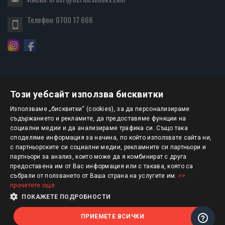
Телефон:
0700 17 666
Този уебсайт използва бисквитки
БЮЛЕТИН
Използваме „бисквитки“ (cookies), за да персонализираме
съдържанието и рекламите, да предоставяме функции на
социални медии и да анализираме трафика си. Също така
АБОНИРАНЕ
споделяме информация за начина, по който използвате сайта ни,
с партньорските си социални медии, рекламните си партньори и
партньори за анализ, които може да я комбинират с друга
предоставена им от Вас информация или с такава, която са
Авторско право © 2025 HERMESBOOKS.BG
събрали от ползването от Ваша страна на услугите им.
>>
прочетете още
1 EUR = 1.95583 BGN
ПОКАЖЕТЕ ПОДРОБНОСТИ
ПРИЕМЕТЕ ВСИЧКИ