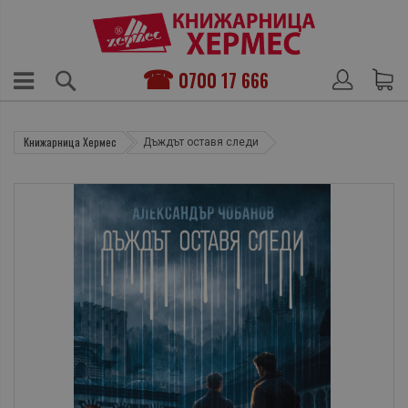
0700 17 666
Книжарница Хермес
Дъждът оставя следи