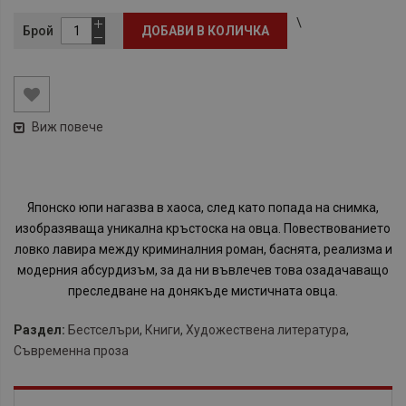
\
Брой
ДОБАВИ В КОЛИЧКА
Виж повече
​Японско юпи нагазва в хаоса, след като попада на снимка,
изобразяваща уникална кръстоска на овца. Повествованието
ловко лавира между криминалния роман, баснята, реализма и
модерния абсурдизъм, за да ни въвлечев това озадачаващо
преследване на донякъде мистичната овца.
Раздел:
Бестселъри
,
Книги
,
Художествена литература
,
Съвременна проза