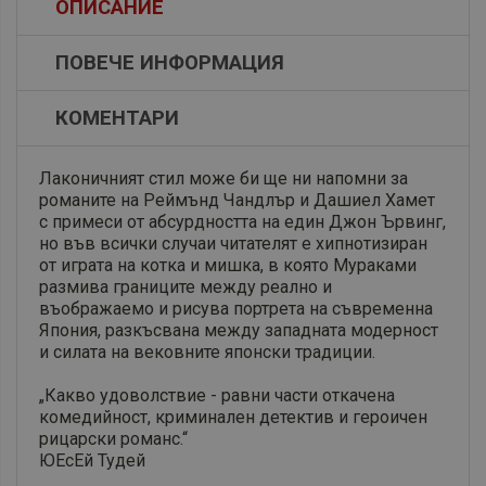
ОПИСАНИЕ
ПОВЕЧЕ ИНФОРМАЦИЯ
КОМЕНТАРИ
Лаконичният стил може би ще ни напомни за
романите на Реймънд Чандлър и Дашиел Хамет
с примеси от абсурдността на един Джон Ървинг,
но във всички случаи читателят е хипнотизиран
от играта на котка и мишка, в която Мураками
размива границите между реално и
въображаемо и рисува портрета на съвременна
Япония, разкъсвана между западната модерност
и силата на вековните японски традиции.
„Какво удоволствие - равни части откачена
комедийност, криминален детектив и героичен
рицарски романс.“
ЮЕсЕй Тудей