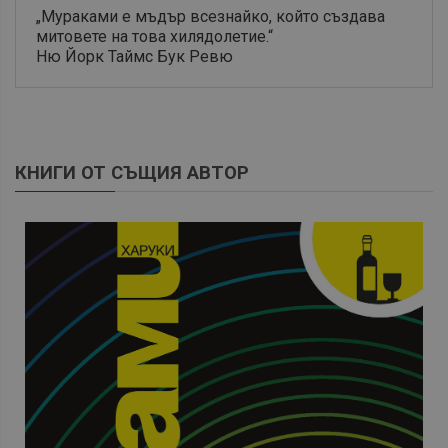
„Мураками е мъдър всезнайко, който създава
митовете на това хилядолетие.“
Ню Йорк Таймс Бук Ревю
КНИГИ ОТ СЪЩИЯ АВТОР