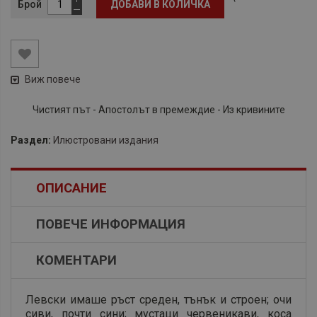
Брой
ДОБАВИ В КОЛИЧКА
Виж повече
Чистият път - Апостолът в премеждие - Из кривините
Раздел:
Илюстровани издания
ОПИСАНИЕ
ПОВЕЧЕ ИНФОРМАЦИЯ
КОМЕНТАРИ
Левски имаше ръст среден, тънък и строен; очи
сиви, почти сини; мустаци червеникави, коса