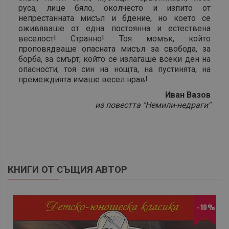
руса, лице бяло, околчесто и изпито от
непрестанната мисъл и бдение, но което се
оживяваше от една постоянна и естествена
веселост! Странно! Тоя момък, който
проповядваше опасната мисъл за свобода, за
борба, за смърт; който се излагаше всеки ден на
опасности; тоя син на нощта, на пустинята, на
премеждията имаше весел нрав!
Иван Вазов
из повестта "Немили-недраги"
КНИГИ ОТ СЪЩИЯ АВТОР
-10%