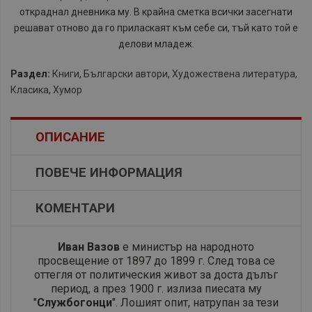
откраднал дневника му. В крайна сметка всички засегнати
решават
отново да го приласкаят към себе си, тъй като той е
делови младеж.
Раздел:
Книги
,
Български автори
,
Художествена литература
,
Класика
,
Хумор
ОПИСАНИЕ
ПОВЕЧЕ ИНФОРМАЦИЯ
КОМЕНТАРИ
Иван Вазов
е министър на народното
просвещение от 1897 до 1899 г. След това се
оттегля от политическия живот за доста дълъг
период, а през 1900 г. излиза пиесата му
"
Службогонци
". Лошият опит, натрупан за тези