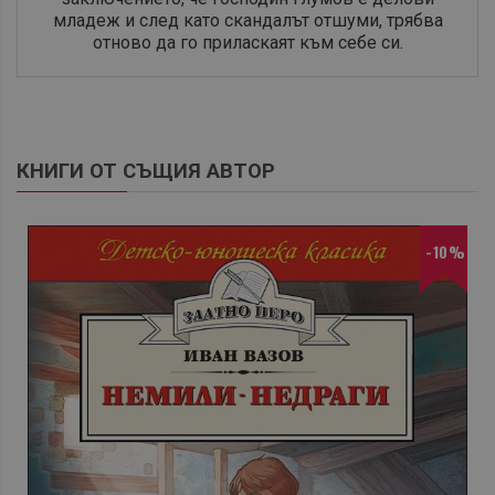
младеж и след като скандалът отшуми, трябва
отново да го приласкаят към себе си.
КНИГИ ОТ СЪЩИЯ АВТОР
-10%