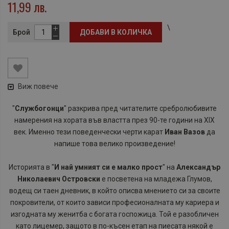
11,99 лв.
\
Брой
ДОБАВИ В КОЛИЧКА
Виж повече
"
Службогонци
" разкрива пред читателите сребролюбивите
намерения на хората във властта през 90-те години на XIX
век. Именно тези поведенчески черти карат
Иван Вазов
да
напише това велико произведение!
Историята в "
И най умният си е малко прост
" на
Александър
Николаевич Островски
е посветена на младежа Глумов,
водещ си таен дневник, в който описва мнението си за своите
покровители, от които зависи професионалната му кариера и
изгодната му женитба с богата госпожица. Той е
разобличен
като лицемер, защото в по-късен етап на пиесата някой е