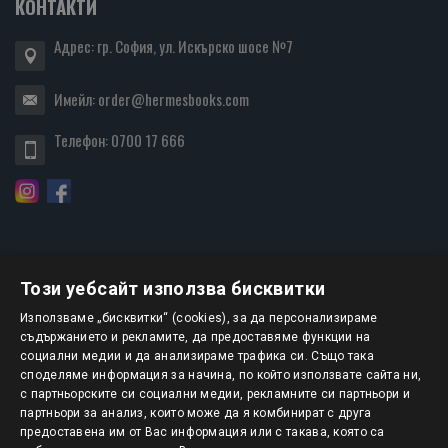
КОНТАКТИ
Адрес: гр. София, ул. Искърско шосе №7
Имейл:
order@hermesbooks.com
Телефон:
0700 17 666
Този уебсайт използва бисквитки
БЮЛЕТИН
Използваме „бисквитки“ (cookies), за да персонализираме
съдържанието и рекламите, да предоставяме функции на
социални медии и да анализираме трафика си. Също така
АБОНИРАНЕ
споделяме информация за начина, по който използвате сайта ни,
с партньорските си социални медии, рекламните си партньори и
партньори за анализ, които може да я комбинират с друга
предоставена им от Вас информация или с такава, която са