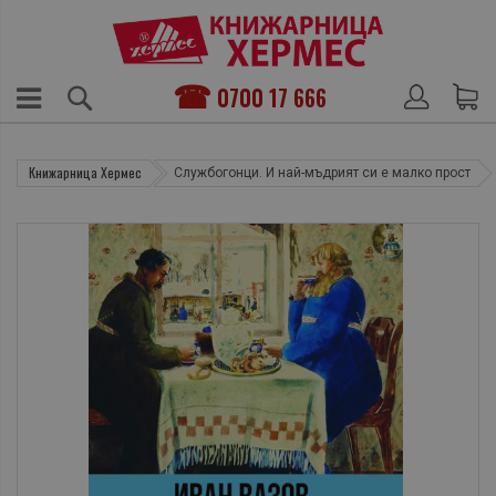
0700 17 666
Книжарница Хермес
Службогонци. И най-мъдрият си е малко прост