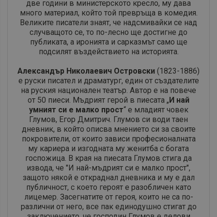
две години в министерското кресло, му дава
много материал, който той превръща в комедия.
Великите писатели знаят, че надсмивайки се над
случващото се, то по-лесно ще достигне до
публиката, а иронията и сарказмът само ще
подсилят въздействието на историята.
Александър Николаевич Островски
(1823-1886)
е руски писател и драматург, един от създателите
на руския национален театър. Автор е на повече
от 50 пиеси. Мъдрият герой в пиесата „
И най
умният си е малко прост
“ е младият човек
Глумов, Егор Дмитрич. Глумов си води таен
дневник, в който описва мнението си за своите
покровители, от които зависи професионалната
му кариера и изгодната му женитба с богата
госпожица.
В края на пиесата Глумов стига да
извода, че "
И най-мъдрият си е малко прост
",
защото някой е откраднал дневника и му е дал
публичност, с което героят е разобличен като
лицемер. Засегнатите от героя, които не са по-
различни от него, все пак единодушно стигат до
заключението, че господин Глумов е делови