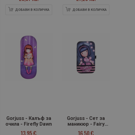
ДОБАВИ В КОЛИЧКА
ДОБАВИ В КОЛИЧКА
Gorjuss - Калъф за
Gorjuss - Сет за
очила - Firefly Dawn
маникюр - Fairy
Dusk
13,95 €
16,50 €