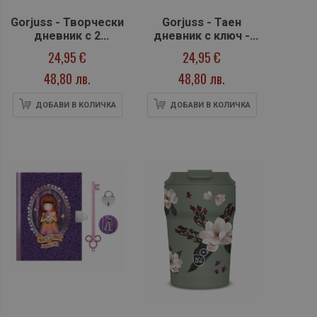
Gorjuss - Творчески
Gorjuss - Таен
дневник с 2
дневник с ключ -
химикалки, два
Fairy Dusk
24,95 €
24,95 €
молива и острилка
48,80 лв.
48,80 лв.
- Firefly Dawn
ДОБАВИ В КОЛИЧКА
ДОБАВИ В КОЛИЧКА