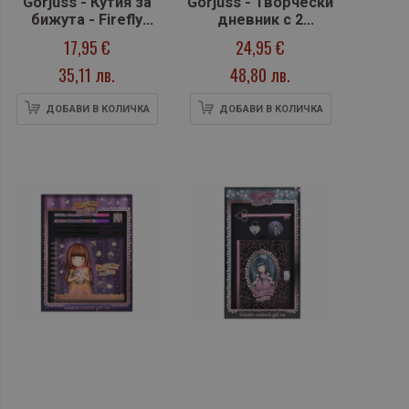
Gorjuss - Кутия за
Gorjuss - Творчески
бижута - Firefly
дневник с 2
Dawn
химикалки, два
17,95 €
24,95 €
молива и острилка
35,11 лв.
48,80 лв.
- Fairy Dusk
ДОБАВИ В КОЛИЧКА
ДОБАВИ В КОЛИЧКА