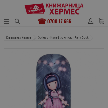
0700 17 666
Книжарница Хермес
Gorjuss - Калъф за очила - Fairy Dusk