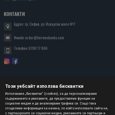
КОНТАКТИ
Адрес: гр. София, ул. Искърско шосе №7
Имейл:
order@hermesbooks.com
Телефон:
0700 17 666
Този уебсайт използва бисквитки
БЮЛЕТИН
Използваме „бисквитки“ (cookies), за да персонализираме
съдържанието и рекламите, да предоставяме функции на
социални медии и да анализираме трафика си. Също така
АБОНИРАНЕ
споделяме информация за начина, по който използвате сайта ни,
с партньорските си социални медии, рекламните си партньори и