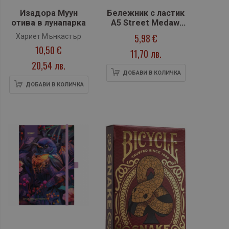
Изадора Муун
Бележник с ластик
отива в лунапарка
A5 Street Medaw,
твърда корица, 96
5,98 €
Хариет Мънкастър
л.
10,50 €
11,70 лв.
20,54 лв.
ДОБАВИ В КОЛИЧКА
ДОБАВИ В КОЛИЧКА