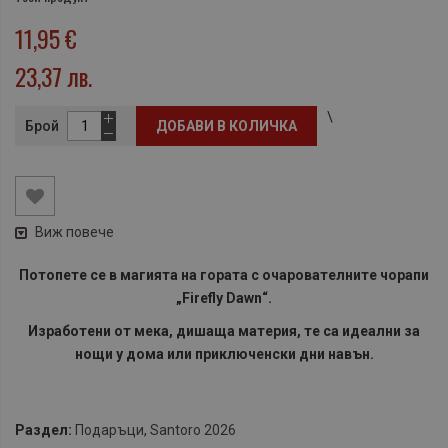
11,95 €
23,37 лв.
\
Брой
ДОБАВИ В КОЛИЧКА
Виж повече
Потопете се в магията на гората с очарователните чорапи
„
Firefly Dawn
“.
Изработени от мека, дишаща материя, те са идеални за
нощи у дома или приключенски дни навън.
Раздел:
Подаръци
,
Santoro 2026